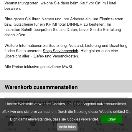
Veranstaltungsorten, welche Sie dann beim Kauf vor Ort im Hotel
bezahlen.
alle Veranstaltungen
Spielorte und Tatzeiten
Bitte geben Sie Ihren Namen und Ihre Adresse ein, um Eintrittskarten
bzw. Gutscheine für ein KRIMI
total
DINNER zu bestellen. Im
Sachsen
nächsten Schritt überprüfen Sie alle Daten, bevor Sie die Bestellung
Chemnitz
abschließen.
Dresden
Görlitz
Weitere Informationen zu Bestellung, Versand, Lieferung und Bezahlung
Gröditz
finden Sie in unserem
Shop-Servicebereich
. Hier gibt es auch eine
Übersicht aller »
Großröhrsdorf
Liefer- und Versandkosten
.
Leipzig
Alle Preise inklusive gesetzlicher MwSt.
Meißen
Neustadt (Sachsen)
Plauen
Zwickau
Warenkorb zusammenstellen
Niedersachsen
KRIMI
total
DINNER (Eintrittskarten)
Braunschweig
Unsere Webseite verwendet Cookies, um unser Angebot nutzerfreundlicher,
Goslar
effektiver und sicherer zu machen. Durch die Nutzung dieser Website erklärst Du
Hannover
Menge
Artikel
Einzelpreis
Dich damit einverstanden, dass sie Cookies verwendet.
Okay
Jork (bei Hamburg)
KRIMI
total
DINNER – Liebe ist mehr als
89.00 EUR
Rinteln
mehr Infos
START
ein Mord
SPIELE
DINNER
EVENTS
SUCHE
KONTAKT
Wolfsburg