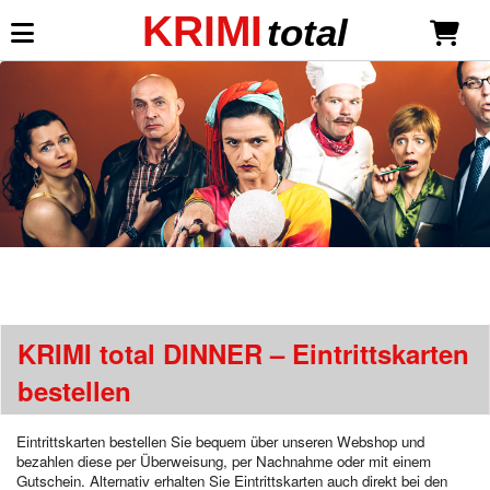
KRIMI
total
Mein KRIMI total
Anmelden
Neu registrieren
Dinner-Shows
Dinnertheater-Krimis
Liebe ist mehr als ein Mord
*NEU*
Todsicher unsterblich
KRIMI total DINNER – Eintrittskarten
Millionäre lieben gefährlich
Sekt mit Schuss
bestellen
Eine Leiche für die Braut
Neue Gangster, neues Glück
Eintrittskarten bestellen Sie bequem über unseren Webshop und
Mord Royal
bezahlen diese per Überweisung, per Nachnahme oder mit einem
Mein Haus, mein Boot, mein Mord
Gutschein. Alternativ erhalten Sie Eintrittskarten auch direkt bei den
Wer öfter stirbt, ist längst nicht tot