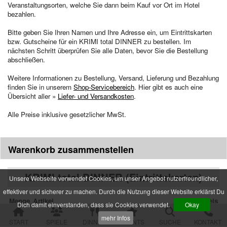
Veranstaltungsorten, welche Sie dann beim Kauf vor Ort im Hotel
bezahlen.
alle Veranstaltungen
Spielorte und Tatzeiten
Bitte geben Sie Ihren Namen und Ihre Adresse ein, um Eintrittskarten
bzw. Gutscheine für ein KRIMI
total
DINNER zu bestellen. Im
Sachsen
nächsten Schritt überprüfen Sie alle Daten, bevor Sie die Bestellung
Chemnitz
abschließen.
Dresden
Görlitz
Weitere Informationen zu Bestellung, Versand, Lieferung und Bezahlung
Gröditz
finden Sie in unserem
Shop-Servicebereich
. Hier gibt es auch eine
Übersicht aller »
Großröhrsdorf
Liefer- und Versandkosten
.
Leipzig
Alle Preise inklusive gesetzlicher MwSt.
Meißen
Neustadt (Sachsen)
Plauen
Zwickau
Warenkorb zusammenstellen
Niedersachsen
KRIMI
total
DINNER (Eintrittskarten)
Braunschweig
Unsere Webseite verwendet Cookies, um unser Angebot nutzerfreundlicher,
Goslar
effektiver und sicherer zu machen. Durch die Nutzung dieser Website erklärst Du
Hannover
Menge
Artikel
Einzelpreis
Dich damit einverstanden, dass sie Cookies verwendet.
Okay
Jork (bei Hamburg)
KRIMI
total
DINNER – Neue Gangster,
84.00 EUR
Rinteln
mehr Infos
START
neues Glück
SPIELE
DINNER
EVENTS
SUCHE
KONTAKT
Wolfsburg