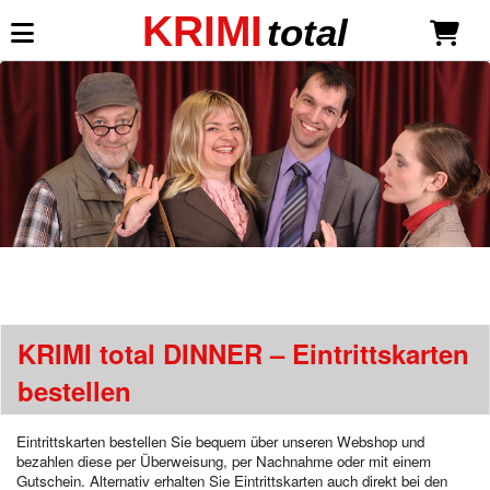
KRIMI
total
Mein KRIMI total
Anmelden
Neu registrieren
Dinner-Shows
Dinnertheater-Krimis
Liebe ist mehr als ein Mord
*NEU*
Todsicher unsterblich
KRIMI total DINNER – Eintrittskarten
Millionäre lieben gefährlich
Sekt mit Schuss
bestellen
Eine Leiche für die Braut
Neue Gangster, neues Glück
Eintrittskarten bestellen Sie bequem über unseren Webshop und
Mord Royal
bezahlen diese per Überweisung, per Nachnahme oder mit einem
Mein Haus, mein Boot, mein Mord
Gutschein. Alternativ erhalten Sie Eintrittskarten auch direkt bei den
Wer öfter stirbt, ist längst nicht tot