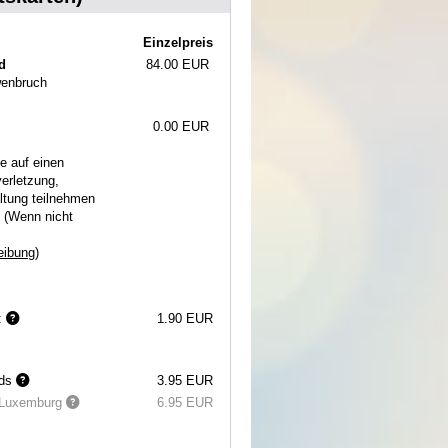
Einzelpreis
d
84.00 EUR
wenbruch
0.00 EUR
e auf einen
erletzung,
altung teilnehmen
. (Wenn nicht
eibung)
):
1.90 EUR
nds
3.95 EUR
d Luxemburg
6.95 EUR