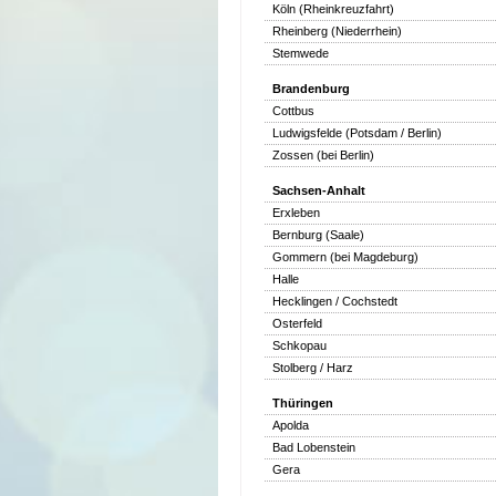
Köln (Rheinkreuzfahrt)
Rheinberg (Niederrhein)
Stemwede
Brandenburg
Cottbus
Ludwigsfelde (Potsdam / Berlin)
Zossen (bei Berlin)
Sachsen-Anhalt
Erxleben
Bernburg (Saale)
Gommern (bei Magdeburg)
Halle
Hecklingen / Cochstedt
Osterfeld
Schkopau
Stolberg / Harz
Thüringen
Apolda
Bad Lobenstein
Gera