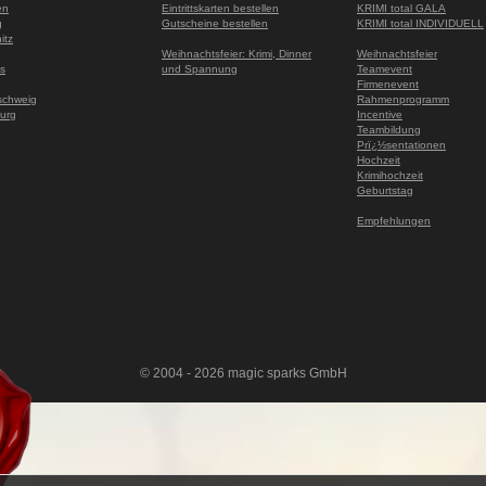
en
Eintrittskarten bestellen
KRIMI total GALA
g
Gutscheine bestellen
KRIMI total INDIVIDUELL
itz
Weihnachtsfeier: Krimi, Dinner
Weihnachtsfeier
s
und Spannung
Teamevent
Firmenevent
schweig
Rahmenprogramm
urg
Incentive
Teambildung
Prï¿½sentationen
Hochzeit
Krimihochzeit
Geburtstag
Empfehlungen
© 2004 - 2026 magic sparks GmbH