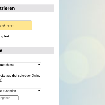
trieren
gistrieren
ng fort.
e
beitstage (bei sofortiger Online-
g)