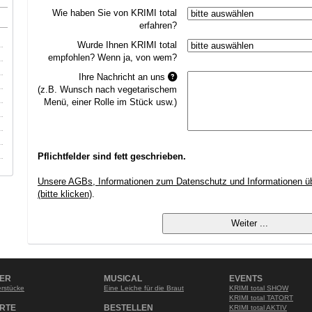
Wie haben Sie von KRIMI total
erfahren?
Wurde Ihnen KRIMI total
empfohlen? Wenn ja, von wem?
Ihre Nachricht an uns
(z.B. Wunsch nach vegetarischem
Menü, einer Rolle im Stück usw.)
Pflichtfelder sind fett geschrieben.
Unsere AGBs, Informationen zum Datenschutz und Informationen über
(bitte klicken)
.
NER
MUSICAL
EVENTS
rstücke
Eine Leiche für die Braut
KRIMI total SHOW
KRIMI total TATORT
RTE
BESTELLEN
KRIMI total AKTIV