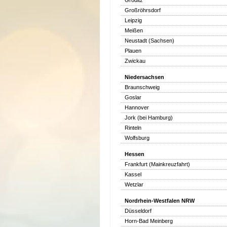
Gröditz
Großröhrsdorf
Leipzig
Meißen
Neustadt (Sachsen)
Plauen
Zwickau
Niedersachsen
Braunschweig
Goslar
Hannover
Jork (bei Hamburg)
Rinteln
Wolfsburg
Hessen
Frankfurt (Mainkreuzfahrt)
Kassel
Wetzlar
Nordrhein-Westfalen NRW
Düsseldorf
Horn-Bad Meinberg