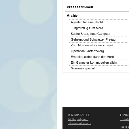
Pressestimmen
Archiv
Agenten für eine Nacht
Jungfernflug zum Mord
Suche Braut, biete Gangster
Geheimbund Schwarzer Freitag
Zum Morden ist es nie zu spät
Operation Gartenzwerg
Erst die Leiche, dann der Mord
Ein Gangster kommt selten allein
Gourmet-Special
KRIMISPIELE
DIN
Mottoparty und
Theate
Themenübersicht
TATO