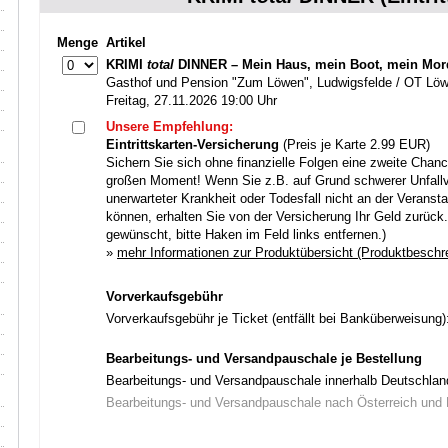
Menge
Artikel
KRIMI
total
DINNER – Mein Haus, mein Boot, mein Mor
Gasthof und Pension "Zum Löwen", Ludwigsfelde / OT Lö
Freitag, 27.11.2026 19:00 Uhr
Unsere Empfehlung:
Eintrittskarten-Versicherung
(Preis je Karte 2.99 EUR)
Sichern Sie sich ohne finanzielle Folgen eine zweite Chanc
großen Moment! Wenn Sie z.B. auf Grund schwerer Unfallv
unerwarteter Krankheit oder Todesfall nicht an der Veranst
können, erhalten Sie von der Versicherung Ihr Geld zurück
gewünscht, bitte Haken im Feld links entfernen.)
»
mehr Informationen zur Produktübersicht (Produktbeschr
Vorverkaufsgebühr
Vorverkaufsgebühr je Ticket (entfällt bei Banküberweisung
Bearbeitungs- und Versandpauschale je Bestellung
Bearbeitungs- und Versandpauschale innerhalb Deutschla
Bearbeitungs- und Versandpauschale nach Österreich un