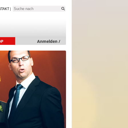
NTAKT
|
OP
Anmelden /
Neu