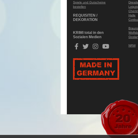
Spiele und Gutscheine
Dresd
bestellen
Leipzi
Chemn
REQUISITEN /
Halle
DEKORATION
Cottbu
Braun
KRIMI total in den
Wolfsb
Sozialen Medien
Goslar
NRW