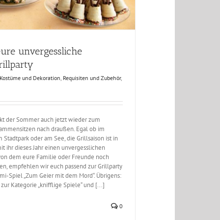
eure unvergessliche
illparty
Kostüme und Dekoration
,
Requisiten und Zubehör
,
ckt der Sommer auch jetzt wieder zum
ammensitzen nach draußen. Egal ob im
 Stadtpark oder am See, die Grillsaison ist in
t ihr dieses Jahr einen unvergesslichen
 von dem eure Familie oder Freunde noch
n, empfehlen wir euch passend zur Grillparty
mi-Spiel „Zum Geier mit dem Mord“. Übrigens:
zur Kategorie „knifflige Spiele“ und [...]
0