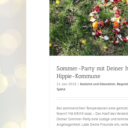
appy Hippie-Kommune
ten und Zubehör
Spiele
Sommer-Party mit Deiner 
Hippie-Kommune
21. Juni 2018
|
Kostüme und Dekoration
,
Requisi
Spiele
Bei sommerlichen Temperaturen eine gemütli
feiern? Mit KRIMI total – Der Hanf des Verder
Deiner Sommer-Party eine lustige und krimin
Angelegenheit. Lade Deine Freunde ein, verte