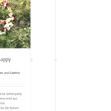
happy
ten und Zubehör
,
che Gartenparty
bens wird aus
elle
ile die Rollen