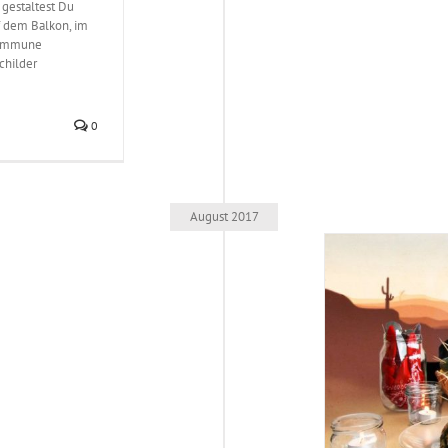
 gestaltest Du
 dem Balkon, im
 Kommune
hilder
0
August 2017
een für eure unvergessliche Western-Grillparty
stüme und Dekoration
Requisiten und Zubehör
Spiele