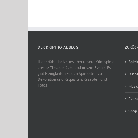
DER KRIMI TOTAL BLOG
ZURÜCK
Hier erfahrt ihr Neues über unsere Krimispiele,
Spiel
unsere Theaterstücke und unsere Events. Es
gibt Neuigkeiten zu den Spielorten, zu
Dinne
Dekoration und Requisiten, Rezepten und
Fotos.
Music
Event
Shop