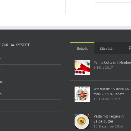
 ZUR HAUPTSEITE
Beliebt
Kürzlich
e
Panna Cotta mit Himbe
6. März 2017
r
al
Wir feiern: 15 Jahre KR
s
total – 15 % Rabatt
15. Oktober 2019
Pasta mit Feigen in
Salbeibutter
10. Dezember 2016