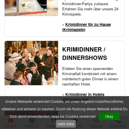
Im Schatten der Premiere
Krimidinner-Partys zuhause.
Die zweifelhafte Welt der Märchen
Erfahren Sie mehr über unsere 24
Jenseits der Schönheit
Krimispiele.
Der Mythos der Familie
»
Krimidinner für zu Hause
Der verfluchte Schatz der Piraten
(Krimispiele)
Die Party der Intrigen
Die Legende der Sturmklinge
Drei Rosen für Charlie
KRIMIDINNER /
Das Geheimnis der Burg Wolfsklamm
Die Pracht der Vampire
DINNERSHOWS
Der Hanf des Verderbens
Zum Geier mit dem Mord
Erleben Sie einen spannenden
Die Yacht der Macht
Kriminalfall kombiniert mit einem
Nachts im Salon Rouge
mörderisch guten Dinner in einem
Das Feuer der Diamanten
namhaften Hotel.
Des Alters fette Beute
»
Krimidinner in Hotels
Der Fall einer Lady
(Dinnershows)
Hau den Michl
Unsere Webseite verwendet Cookies, um unser Angebot nutzerfreundlicher,
Die Rückkehr des Dr. Danger
effektiver und sicherer zu machen. Durch die Nutzung dieser Website erklärst Du
Das letzte Festmahl des Pharaos
Dich damit einverstanden, dass sie Cookies verwendet.
Okay
EVENTS / TATORT
Krimispiele für Jugendliche
mehr Infos
START
SPIELE
DINNER
EVENTS
SUCHE
KONTAKT
Das Gift der Rivalen