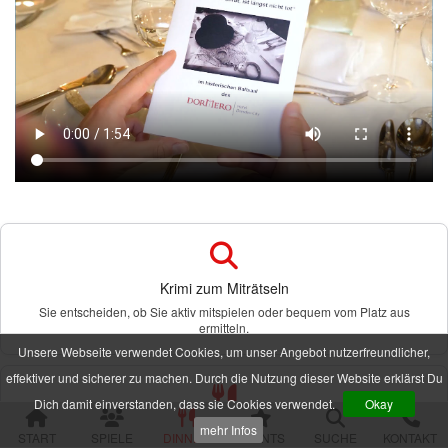
alle Veranstaltungen
Spielorte und Tatzeiten
Sachsen
Chemnitz
Dresden
Görlitz
Gröditz
Großröhrsdorf
Leipzig
Meißen
Neustadt (Sachsen)
Plauen
Krimi zum Miträtseln
Zwickau
Sie entscheiden, ob Sie aktiv mitspielen oder bequem vom Platz aus
Niedersachsen
ermitteln.
Braunschweig
Unsere Webseite verwendet Cookies, um unser Angebot nutzerfreundlicher,
Goslar
effektiver und sicherer zu machen. Durch die Nutzung dieser Website erklärst Du
Hannover
Dich damit einverstanden, dass sie Cookies verwendet.
Okay
Jork (bei Hamburg)
Rinteln
Dinner inklusive
mehr Infos
START
SPIELE
DINNER
EVENTS
SUCHE
KONTAKT
Wolfsburg