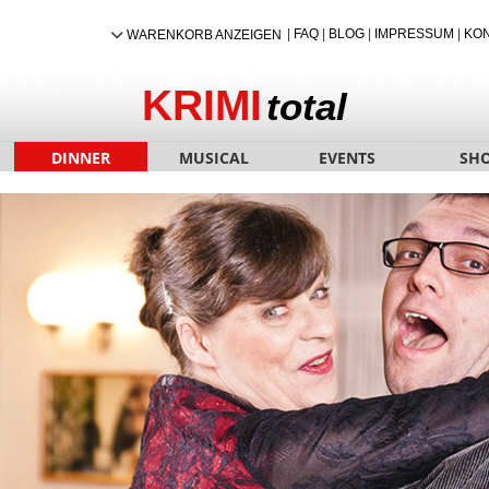
|
FAQ
|
BLOG
|
IMPRESSUM
|
KO
WARENKORB ANZEIGEN
KRIMI
total
DINNER
MUSICAL
EVENTS
SH