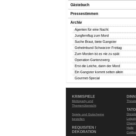
Gästebuch
Pressestimmen
Archiv
Agenten für eine Nacht
Jungfernflug zum Mord
Suche Braut, biete Gangster
Geheimbund Schwarzer Freitag
Zum Morden ist es nie zu spät
Operation Gartenzwerg
Erst die Leiche, dann der Mord
Ein Gangster kommt selten allein
Gourmet-Special
KRIMISPIELE
DIN
Mottoparty und
Theate
Themenübersicht
TATO
Dresd
Spiele und Gutscheine
Leipzi
bestellen
Chemn
REQUISITEN /
Halle
DEKORATION
Cottbu