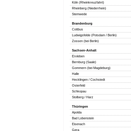
Köln (Rheinkreuzfahrt)
Rheinberg (Niederrhein)
Stemwede
Brandenburg
Cottbus
Ludwigsfelde (Potsdam / Berlin)
Zossen (bei Berlin)
Sachsen-Anhalt
Erxleben
Bernburg (Saale)
Gommern (bei Magdeburg)
Halle
Hecklingen / Cochstedt
Osterfeld
Schkopau
Stolberg / Harz
Thüringen
Apolda
Bad Lobenstein
Eisenach
Gera