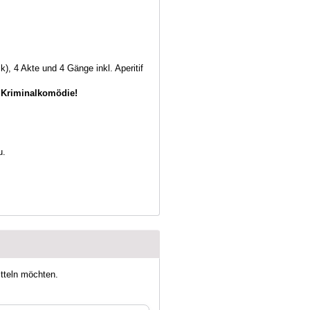
k), 4 Akte und 4 Gänge inkl. Aperitif
 Kriminalkomödie!
u.
itteln möchten.