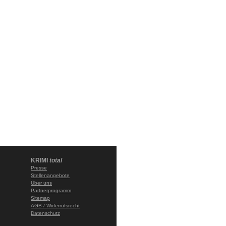
KRIMI
total
Presse
Stellenangebote
Über uns
Partnerprogramm
Sitemap
AGB / Widerrufsrecht
Datenschutz