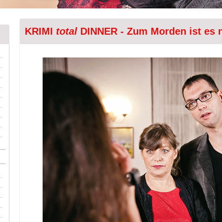
KRIMI
total
DINNER - Zum Morden ist es n