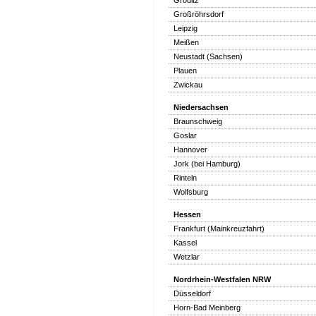
Gröditz
Großröhrsdorf
Leipzig
Meißen
Neustadt (Sachsen)
Plauen
Zwickau
Niedersachsen
Braunschweig
Goslar
Hannover
Jork (bei Hamburg)
Rinteln
Wolfsburg
Hessen
Frankfurt (Mainkreuzfahrt)
Kassel
Wetzlar
Nordrhein-Westfalen NRW
Düsseldorf
Horn-Bad Meinberg