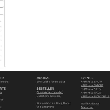
NER
MUSICAL
EVENTS
rstücke
Eine Leiche für die Braut
KRIMI total SHOW
KRIMI total TATORT
RTE
BESTELLEN
KRIMI total AKTIV
en
Eintrittskarten bestellen
KRIMI total GALA
g
Gutscheine bestellen
KRIMI total INDIVIDUELL
itz
Weihnachtsfeier: Krimi, Dinner
Weihnachtsfeier
und Spannung
s
Teamevent