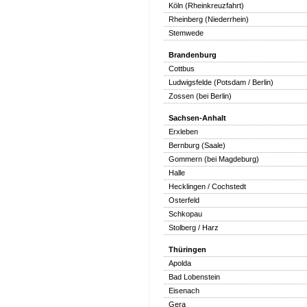
Köln (Rheinkreuzfahrt)
Rheinberg (Niederrhein)
Stemwede
Brandenburg
Cottbus
Ludwigsfelde (Potsdam / Berlin)
Zossen (bei Berlin)
Sachsen-Anhalt
Erxleben
Bernburg (Saale)
Gommern (bei Magdeburg)
Halle
Hecklingen / Cochstedt
Osterfeld
Schkopau
Stolberg / Harz
Thüringen
Apolda
Bad Lobenstein
Eisenach
Gera