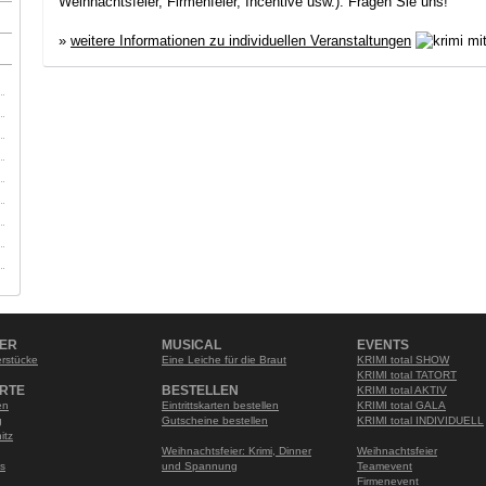
Weihnachtsfeier, Firmenfeier, Incentive usw.). Fragen Sie uns!
»
weitere Informationen zu individuellen Veranstaltungen
NER
MUSICAL
EVENTS
rstücke
Eine Leiche für die Braut
KRIMI total SHOW
KRIMI total TATORT
RTE
BESTELLEN
KRIMI total AKTIV
en
Eintrittskarten bestellen
KRIMI total GALA
g
Gutscheine bestellen
KRIMI total INDIVIDUELL
itz
Weihnachtsfeier: Krimi, Dinner
Weihnachtsfeier
s
und Spannung
Teamevent
Firmenevent