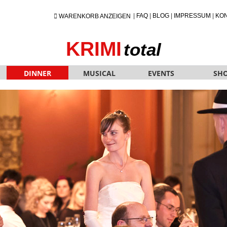
|
FAQ
|
BLOG
|
IMPRESSUM
|
KO
WARENKORB ANZEIGEN
KRIMI
total
DINNER
MUSICAL
EVENTS
SH