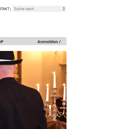
NTAKT
|
OP
Anmelden /
Neu