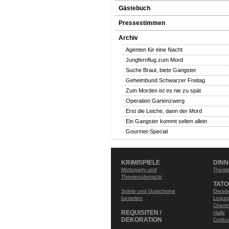
Gästebuch
Pressestimmen
Archiv
Agenten für eine Nacht
Jungfernflug zum Mord
Suche Braut, biete Gangster
Geheimbund Schwarzer Freitag
Zum Morden ist es nie zu spät
Operation Gartenzwerg
Erst die Leiche, dann der Mord
Ein Gangster kommt selten allein
Gourmet-Special
KRIMISPIELE
DIN
Mottoparty und
Theate
Themenübersicht
TATO
Spiele und Gutscheine
Dresd
bestellen
Leipzi
Chemn
REQUISITEN /
Halle
DEKORATION
Cottbu