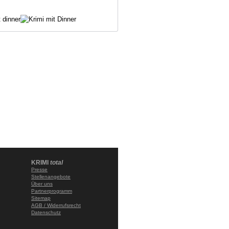
KRIMI
total
Presse
Stellenangebote
Über uns
Partnerprogramm
Sitemap
AGB / Widerrufsrecht
Datenschutz