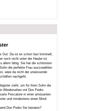
ster
s Gut. Da ist es schon fast kriminell,
 noch nicht unter der Haube ist.
 allem fähig: Sie hat die schönsten
 Sohn die perfekte Frau auszuwählen.
en, wäre da nicht der unwissende
eschäften nachgeht.
gister zieht, um für ihren Sohn die
 ein Wiedersehen mit Don Pedro
ario Pescatore in einer amüsanten
ster und mindestens einen Mord.
wird Don Pedro Sie heiraten?