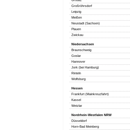
Gröditz
Großröhrsdorf
Leipzig
Meißen
Neustadt (Sachsen)
Plauen
Zwickau
Niedersachsen
Braunschweig
Goslar
Hannover
Jork (bei Hamburg)
Rinteln
Wolfsburg
Hessen
Frankfurt (Mainkreuzfahrt)
Kassel
Wetzlar
Nordrhein-Westfalen NRW
Düsseldorf
Horn-Bad Meinberg