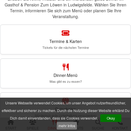
Gasthof & Pension Zum Löwen in Ludwigsfelde. Wählen Sie Ihren
alle Veranstaltungen
Termin, informieren Sie sich zum Menü oder planen Sie Ihre
Veranstaltung.
Spielorte und Tatzeiten
Sachsen
Chemnitz
Dresden
Termine & Karten
Görlitz
Tickets für die nächsten Termine
Gröditz
Großröhrsdorf
Leipzig
Meißen
Neustadt (Sachsen)
Dinner-Menü
Plauen
Was gibt es zu essen?
Zwickau
Niedersachsen
Braunschweig
Unsere Webseite verwendet Cookies, um unser Angebot nutzerfreundlicher,
Goslar
Gutscheine
effektiver und sicherer zu machen. Durch die Nutzung dieser Website erklärst Du
Hannover
Mörderisch gute Unterhaltung verschenken
Dich damit einverstanden, dass sie Cookies verwendet.
Okay
Jork (bei Hamburg)
Rinteln
mehr Infos
START
SPIELE
DINNER
EVENTS
SUCHE
KONTAKT
Wolfsburg