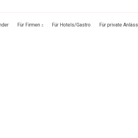
nder
Für Firmen
Für Hotels/Gastro
Für private Anläs