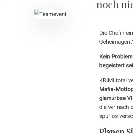
noch nic
Die Chefin ei
Geheimagent
Kein Problem!
begeistert sei
KRIMI total v
Mafia-Mottop
glamuröse VI
die wir nach 
spurlos vers
Planen S