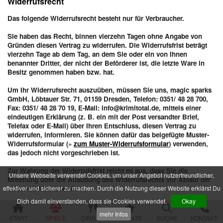
Widerrufsrecht
Im Schatten der Premiere
Die zweifelhafte Welt der Märchen
Das folgende Widerrufsrecht besteht nur für Verbraucher.
Jenseits der Schönheit
Der Mythos der Familie
Sie haben das Recht, binnen vierzehn Tagen ohne Angabe von
Der verfluchte Schatz der Piraten
Gründen diesen Vertrag zu widerrufen. Die Widerrufsfrist beträgt
Die Party der Intrigen
vierzehn Tage ab dem Tag, an dem Sie oder ein von Ihnen
benannter Dritter, der nicht der Beförderer ist, die letzte Ware in
Die Legende der Sturmklinge
Besitz genommen haben bzw. hat.
Drei Rosen für Charlie
Das Geheimnis der Burg Wolfsklamm
Um Ihr Widerrufsrecht auszuüben, müssen Sie uns, magic sparks
Die Pracht der Vampire
GmbH, Löbtauer Str. 71, 01159 Dresden, Telefon: 0351/ 48 28 700,
Der Hanf des Verderbens
Fax: 0351/ 48 28 70 19, E-Mail: info@krimitotal.de, mittels einer
Zum Geier mit dem Mord
eindeutigen Erklärung (z. B. ein mit der Post versandter Brief,
Die Yacht der Macht
Telefax oder E-Mail) über Ihren Entschluss, diesen Vertrag zu
Nachts im Salon Rouge
widerrufen, informieren. Sie können dafür das beigefügte Muster-
Das Feuer der Diamanten
Widerrufsformular (»
zum Muster-Widerrufsformular
) verwenden,
das jedoch nicht vorgeschrieben ist.
Des Alters fette Beute
Der Fall einer Lady
Zur Wahrung der Widerrufsfrist reicht es aus, dass Sie die
Hau den Michl
Unsere Webseite verwendet Cookies, um unser Angebot nutzerfreundlicher,
Mitteilung über die Ausübung des Widerrufsrechts vor Ablauf der
Die Rückkehr des Dr. Danger
effektiver und sicherer zu machen. Durch die Nutzung dieser Website erklärst Du
Widerrufsfrist absenden.
Das letzte Festmahl des Pharaos
Dich damit einverstanden, dass sie Cookies verwendet.
Okay
Krimispiele für Jugendliche
Folgen des Widerrufs
mehr Infos
START
SPIELE
DINNER
EVENTS
SUCHE
KONTAKT
Das Gift der Rivalen