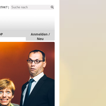
NTAKT
|
OP
Anmelden /
Neu