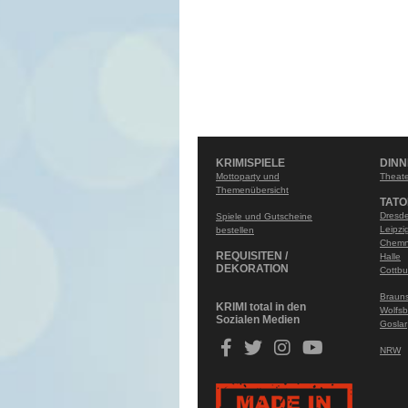
KRIMISPIELE
DIN
Mottoparty und
Theate
Themenübersicht
TATO
Dresd
Spiele und Gutscheine
Leipzi
bestellen
Chemn
REQUISITEN /
Halle
DEKORATION
Cottbu
Braun
KRIMI total in den
Wolfsb
Sozialen Medien
Goslar
NRW