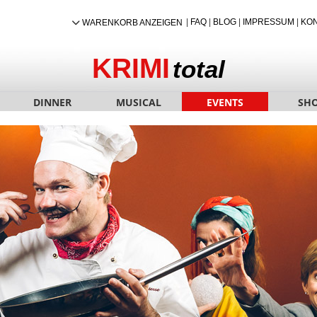
|
FAQ
|
BLOG
|
IMPRESSUM
|
KO
WARENKORB ANZEIGEN
KRIMI
total
DINNER
MUSICAL
EVENTS
SH