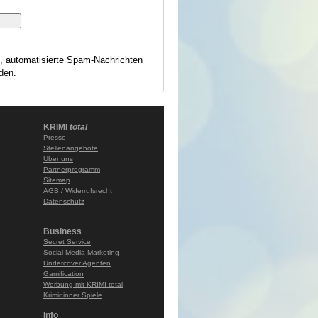
s, automatisierte Spam-Nachrichten
den.
KRIMI
total
Presse
Stellenangebote
Über uns
Partnerprogramm
Sitemap
AGB / Widerrufsrecht
Datenschutz
Business
Secret Service
Social Media Marketing
Undercover Agenten
Gamification
Werbung mit KRIMI total
Krimidinner Spiele
Info