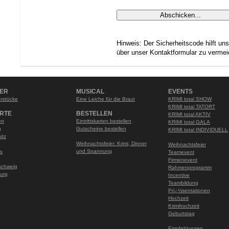
Hinweis: Der Sicherheitscode hilft un
über unser Kontaktformular zu vermei
NER
MUSICAL
EVENTS
rstücke
Eine Leiche für die Braut
KRIMI total SHOW
KRIMI total TATORT
RTE
BESTELLEN
KRIMI total AKTIV
en
Eintrittskarten bestellen
KRIMI total GALA
g
Gutscheine bestellen
KRIMI total INDIVIDUELL
itz
Weihnachtsfeier: Krimi, Dinner
Weihnachtsfeier
und Spannung
s
Teamevent
Firmenevent
schweig
Rahmenprogramm
urg
Incentive
Teambildung
Prï¿½sentationen
Hochzeit
Krimihochzeit
Geburtstag
Empfehlungen