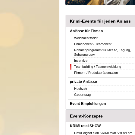
Krimi-Events für jeden Anlass
Anlässe für Firmen
Weihnachtsfeier
Firmenevent / Teamevent
Rahmenprogramm für Messe, Tagung,
Schulung usw.
Incentive
Teambuilding / Teamentwicklung
Firmen- / Produktpräsentation
private Anlässe
Hochzeit
Geburtstag
Event-Empfehlungen
Event-Konzepte
KRIMI total SHOW
Dafür eignet sich KRIMI
total
SHOW am