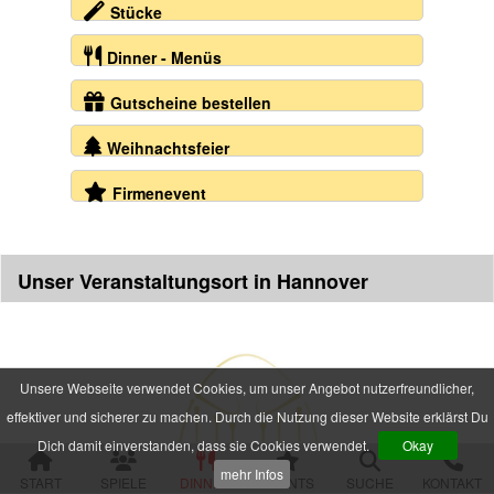
Stücke
alle Veranstaltungen
Dinner - Menüs
Spielorte und Tatzeiten
Sachsen
Gutscheine bestellen
Chemnitz
Dresden
Weihnachtsfeier
Görlitz
Gröditz
Firmenevent
Großröhrsdorf
Leipzig
Meißen
Neustadt (Sachsen)
Unser Veranstaltungsort in Hannover
Plauen
Zwickau
Niedersachsen
Braunschweig
Unsere Webseite verwendet Cookies, um unser Angebot nutzerfreundlicher,
Goslar
effektiver und sicherer zu machen. Durch die Nutzung dieser Website erklärst Du
Hannover
Dich damit einverstanden, dass sie Cookies verwendet.
Okay
Jork (bei Hamburg)
Rinteln
mehr Infos
START
SPIELE
DINNER
EVENTS
SUCHE
KONTAKT
Wolfsburg