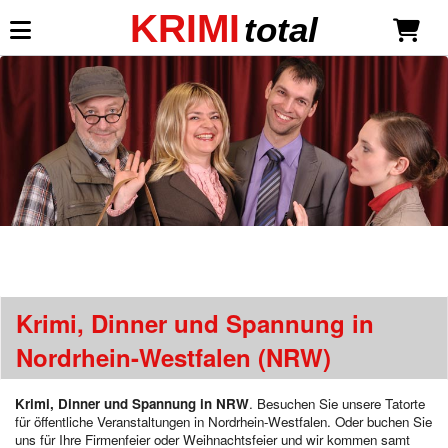
KRIMI
total
Mein KRIMI total
Anmelden
Neu registrieren
Dinner-Shows
Dinnertheater-Krimis
Liebe ist mehr als ein Mord
*NEU*
Todsicher unsterblich
Krimi, Dinner und Spannung in
Millionäre lieben gefährlich
Sekt mit Schuss
Nordrhein-Westfalen (NRW)
Eine Leiche für die Braut
Neue Gangster, neues Glück
Krimi, Dinner und Spannung in NRW
. Besuchen Sie unsere Tatorte
Mord Royal
für öffentliche Veranstaltungen in Nordrhein-Westfalen. Oder buchen Sie
Mein Haus, mein Boot, mein Mord
uns für Ihre Firmenfeier oder Weihnachtsfeier und wir kommen samt
Wer öfter stirbt, ist längst nicht tot