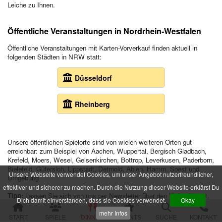
Leiche zu Ihnen.
alle Veranstaltungen
Öffentliche Veranstaltungen in Nordrhein-Westfalen
Spielorte und Tatzeiten
Sachsen
Öffentliche Veranstaltungen mit Karten-Vorverkauf finden aktuell in
Chemnitz
folgenden Städten in NRW statt:
Dresden
Görlitz
Düsseldorf
Gröditz
Großröhrsdorf
Leipzig
Rheinberg
Meißen
Neustadt (Sachsen)
Plauen
Unsere öffentlichen Spielorte sind von wielen weiteren Orten gut
Zwickau
erreichbar: zum Beispiel von Aachen, Wuppertal, Bergisch Gladbach,
Krefeld, Moers, Wesel, Gelsenkirchen, Bottrop, Leverkusen, Paderborn,
Niedersachsen
Bielefeld, Gütersloh, Lippstadt, Detmold, Ahlen, Hamm, Soest und
Braunschweig
Unsere Webseite verwendet Cookies, um unser Angebot nutzerfreundlicher,
Umgebung
Goslar
effektiver und sicherer zu machen. Durch die Nutzung dieser Website erklärst Du
Hannover
Tipp:
Lassen Sie sich von uns per Newsletter über den Verkaufsstart,
Dich damit einverstanden, dass sie Cookies verwendet.
Okay
Jork (bei Hamburg)
neue Stücke und neue Spielorte informieren.
Jetzt Newsletter
Rinteln
abonnieren.
mehr Infos
START
SPIELE
DINNER
EVENTS
SUCHE
KONTAKT
Wolfsburg