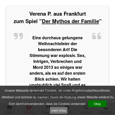
Im Schatten der Premiere
Die zweifelhafte Welt der Märchen
Jenseits der Schönheit
Verena P. aus Frankfurt
Der Mythos der Familie
zum Spiel "
Der Mythos der Familie
"
Der verfluchte Schatz der Piraten
Die Party der Intrigen
Die Legende der Sturmklinge
Eine durchaus gelungene
Drei Rosen für Charlie
Das Geheimnis der Burg Wolfsklamm
Weihnachtsfeier der
Die Pracht der Vampire
besonderen Art! Die
Der Hanf des Verderbens
Stimmung war explosiv. Sex,
Zum Geier mit dem Mord
Intrigen, Verbrechen und
Die Yacht der Macht
Mord 2013 so einiges war
Nachts im Salon Rouge
anders, als es auf den ersten
Das Feuer der Diamanten
Blick schien. Wir hatten
Des Alters fette Beute
Der Fall einer Lady
unglaublich viel Spaß und es
Hau den Michl
wird bestimmt nicht unser
Unsere Webseite verwendet Cookies, um unser Angebot nutzerfreundlicher,
Die Rückkehr des Dr. Danger
letztes Krimispiel sein!
effektiver und sicherer zu machen. Durch die Nutzung dieser Website erklärst Du
Das letzte Festmahl des Pharaos
Dich damit einverstanden, dass sie Cookies verwendet.
Okay
Krimispiele für Jugendliche
mehr Infos
START
SPIELE
DINNER
EVENTS
SUCHE
KONTAKT
Das Gift der Rivalen