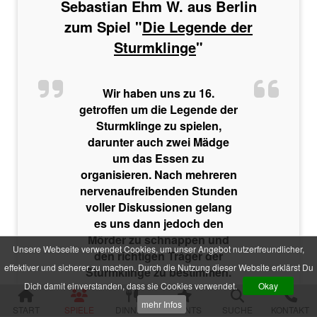
Sebastian Ehm W. aus Berlin
Im Schatten der Premiere
Die zweifelhafte Welt der Märchen
zum Spiel "
Die Legende der
Jenseits der Schönheit
Sturmklinge
"
Der Mythos der Familie
Der verfluchte Schatz der Piraten
Die Party der Intrigen
Die Legende der Sturmklinge
Wir haben uns zu 16.
Drei Rosen für Charlie
getroffen um die Legende der
Das Geheimnis der Burg Wolfsklamm
Sturmklinge zu spielen,
Die Pracht der Vampire
darunter auch zwei Mädge
Der Hanf des Verderbens
um das Essen zu
Zum Geier mit dem Mord
organisieren. Nach mehreren
Die Yacht der Macht
nervenaufreibenden Stunden
Nachts im Salon Rouge
Das Feuer der Diamanten
voller Diskussionen gelang
Des Alters fette Beute
es uns dann jedoch den
Der Fall einer Lady
Mörder zu schnappen und
Hau den Michl
Unsere Webseite verwendet Cookies, um unser Angebot nutzerfreundlicher,
den richtigen Träger der
Die Rückkehr des Dr. Danger
effektiver und sicherer zu machen. Durch die Nutzung dieser Website erklärst Du
Sturmklinge zu bestimmen.
Das letzte Festmahl des Pharaos
Dich damit einverstanden, dass sie Cookies verwendet.
Okay
Krimispiele für Jugendliche
mehr Infos
START
SPIELE
DINNER
EVENTS
SUCHE
KONTAKT
Das Gift der Rivalen