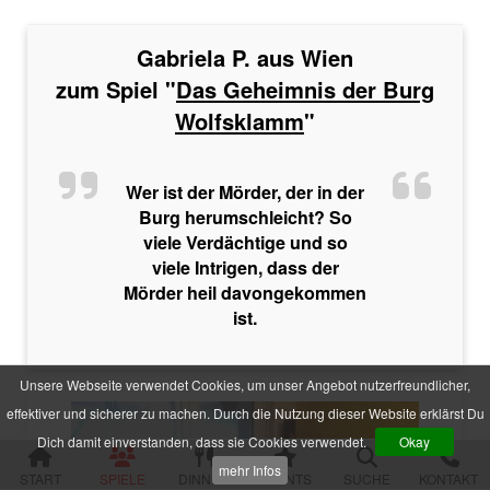
Im Schatten der Premiere
Die zweifelhafte Welt der Märchen
Jenseits der Schönheit
Gabriela P. aus Wien
Der Mythos der Familie
zum Spiel "
Das Geheimnis der Burg
Der verfluchte Schatz der Piraten
Wolfsklamm
"
Die Party der Intrigen
Die Legende der Sturmklinge
Drei Rosen für Charlie
Das Geheimnis der Burg Wolfsklamm
Wer ist der Mörder, der in der
Die Pracht der Vampire
Burg herumschleicht? So
Der Hanf des Verderbens
viele Verdächtige und so
Zum Geier mit dem Mord
viele Intrigen, dass der
Die Yacht der Macht
Mörder heil davongekommen
Nachts im Salon Rouge
Das Feuer der Diamanten
ist.
Des Alters fette Beute
Der Fall einer Lady
Hau den Michl
Unsere Webseite verwendet Cookies, um unser Angebot nutzerfreundlicher,
Die Rückkehr des Dr. Danger
effektiver und sicherer zu machen. Durch die Nutzung dieser Website erklärst Du
Das letzte Festmahl des Pharaos
Dich damit einverstanden, dass sie Cookies verwendet.
Okay
Krimispiele für Jugendliche
mehr Infos
START
SPIELE
DINNER
EVENTS
SUCHE
KONTAKT
Das Gift der Rivalen