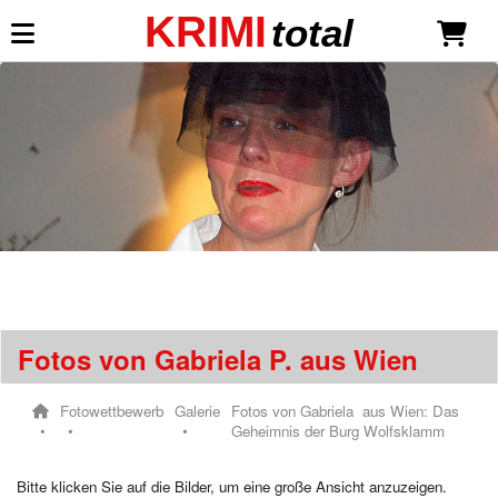
KRIMI
total
Mein KRIMI total
Anmelden
Neu registrieren
Krimispiele
Was ist KRIMI total?
Übersicht: Mottoparty - Spiele
Fotos von Gabriela P. aus Wien
Liste der Mottos / Themen
Unsere Krimidinner Neuheiten
Fotowettbewerb
Galerie
Fotos von Gabriela aus Wien: Das
Die Seele des Mammuttals
Geheimnis der Burg Wolfsklamm
Krimispiele für Erwachsene
Der Duft des Mordes
Bitte klicken Sie auf die Bilder, um eine große Ansicht anzuzeigen.