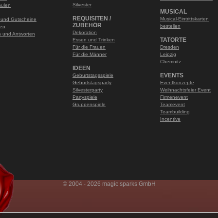
Silvester
hulen
MUSICAL
REQUISITEN /
Musical-Eintrittskarten
 und Gutscheine
ZUBEHÖR
bestellen
len
Dekoration
 und Antworten
TATORTE
Essen und Trinken
Für die Frauen
Dresden
Für die Männer
Leipzig
Chemnitz
IDEEN
EVENTS
Geburtstagsspiele
Geburtstagsparty
Eventkonzepte
Silvesterparty
Weihnachtsfeier Event
Partyspiele
Firmenevent
Gruppenspiele
Teamevent
Teambuilding
Incentive
© 2004 - 2026 magic sparks GmbH