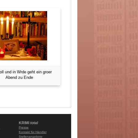
ll und in Wrde geht ein groer
Abend zu Ende
KRIMI
total
e
Presse
Kontakt für Händler
Stellenangebote