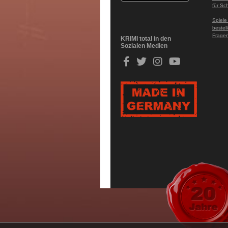
für Sc
Spiele
bestel
Fragen
KRIMI total in den
Sozialen Medien