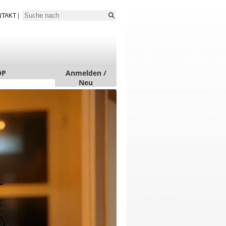
NTAKT
|
OP
Anmelden /
Neu