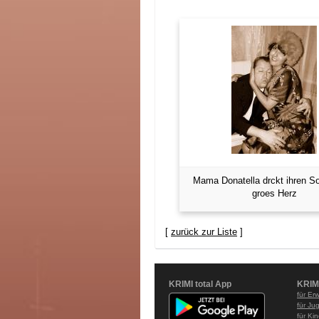
Mama Donatella drckt ihren So
groes Herz
[
zurück zur Liste
]
KRIMI total App
KRIM
für Er
für Ju
für Ki