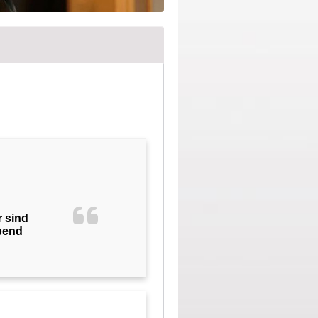
r sind
bend