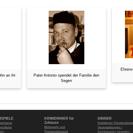
Ehrenvo
hn an ihr
Pater Antonio spendet der Familie den
Segen
ISPIELE
KRIMIDINNER für
DINNER
Zuhause
wachsene
Krimidinner Theaterstück
Mottoparty und
gendliche
Veranstaltungen /
Themenübersicht
nder
Eintrittskarten bestellen