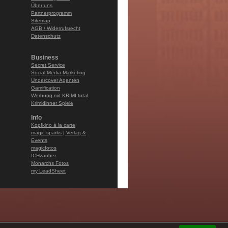
Über uns
Partnerprogramm
Sitemap
AGB / Widerrufsrecht
Datenschutz
Business
Secret Service
Social Media Marketing
Undercover Agenten
Gamification
Werbung mit KRIMI total
Krimidinner Spiele
Info
Kopfkino à la carte
magic sparks | Verlag &
Events
magicfotos
ICHzauber
Monarchs Fotos
my LeadSheet