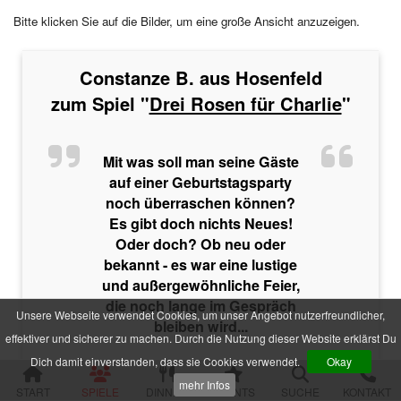
Im Schatten der Premiere
Bitte klicken Sie auf die Bilder, um eine große Ansicht anzuzeigen.
Die zweifelhafte Welt der Märchen
Jenseits der Schönheit
Der Mythos der Familie
Constanze B. aus Hosenfeld
Der verfluchte Schatz der Piraten
Die Party der Intrigen
zum Spiel "
Drei Rosen für Charlie
"
Die Legende der Sturmklinge
Drei Rosen für Charlie
Das Geheimnis der Burg Wolfsklamm
Mit was soll man seine Gäste
Die Pracht der Vampire
auf einer Geburtstagsparty
Der Hanf des Verderbens
noch überraschen können?
Zum Geier mit dem Mord
Die Yacht der Macht
Es gibt doch nichts Neues!
Nachts im Salon Rouge
Oder doch? Ob neu oder
Das Feuer der Diamanten
bekannt - es war eine lustige
Des Alters fette Beute
und außergewöhnliche Feier,
Der Fall einer Lady
die noch lange im Gespräch
Hau den Michl
Unsere Webseite verwendet Cookies, um unser Angebot nutzerfreundlicher,
bleiben wird...
Die Rückkehr des Dr. Danger
effektiver und sicherer zu machen. Durch die Nutzung dieser Website erklärst Du
Das letzte Festmahl des Pharaos
Dich damit einverstanden, dass sie Cookies verwendet.
Okay
Krimispiele für Jugendliche
mehr Infos
START
SPIELE
DINNER
EVENTS
SUCHE
KONTAKT
Das Gift der Rivalen