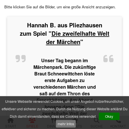
Im Schatten der Premiere
Bitte klicken Sie auf die Bilder, um eine große Ansicht anzuzeigen.
Die zweifelhafte Welt der Märchen
Jenseits der Schönheit
Der Mythos der Familie
Hannah B. aus Pliezhausen
Der verfluchte Schatz der Piraten
Die Party der Intrigen
zum Spiel "
Die zweifelhafte Welt
Die Legende der Sturmklinge
der Märchen
"
Drei Rosen für Charlie
Das Geheimnis der Burg Wolfsklamm
Die Pracht der Vampire
Der Hanf des Verderbens
Unser Tag begann im
Zum Geier mit dem Mord
Märchenpark. Die zukünftige
Die Yacht der Macht
Braut Schneewittchen löste
Nachts im Salon Rouge
erste Aufgaben zu
Das Feuer der Diamanten
verschiedenen Märchen und
Des Alters fette Beute
saß auf dem Thron des
Der Fall einer Lady
Froschkönigs. Am Abend
Hau den Michl
Unsere Webseite verwendet Cookies, um unser Angebot nutzerfreundlicher,
Die Rückkehr des Dr. Danger
begann dann "Die
effektiver und sicherer zu machen. Durch die Nutzung dieser Website erklärst Du
Das letzte Festmahl des Pharaos
zweifelhafte Welt der
Dich damit einverstanden, dass sie Cookies verwendet.
Okay
Märchen". Auf dem Friedhof
Krimispiele für Jugendliche
mehr Infos
wurden die Ermittlungen
START
SPIELE
DINNER
EVENTS
SUCHE
KONTAKT
Das Gift der Rivalen