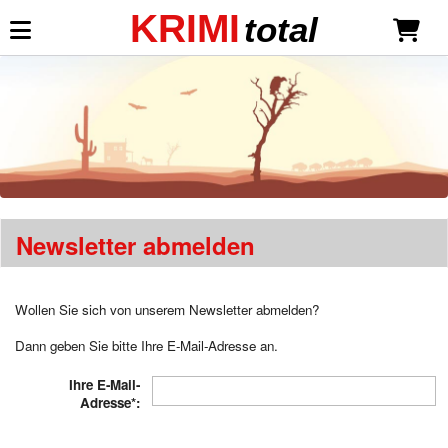
KRIMI
total
Mein KRIMI total
Anmelden
Neu registrieren
Krimispiele
Newsletter abmelden
Was ist KRIMI total?
Übersicht: Mottoparty - Spiele
Wollen Sie sich von unserem Newsletter abmelden?
Liste der Mottos / Themen
Dann geben Sie bitte Ihre E-Mail-Adresse an.
Unsere Krimidinner Neuheiten
Die Seele des Mammuttals
Ihre E-Mail-
Adresse*:
Krimispiele für Erwachsene
Der Duft des Mordes