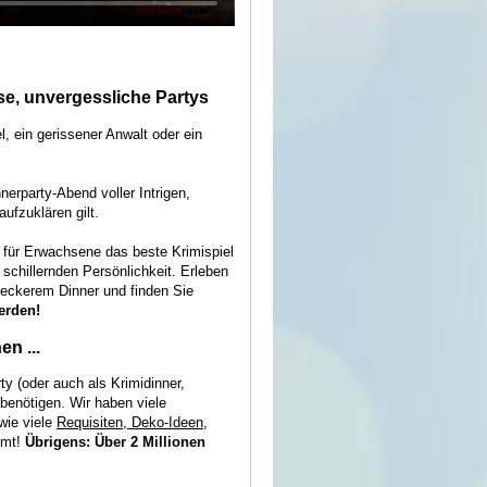
se, unvergessliche Partys
, ein gerissener Anwalt oder ein
nerparty-Abend voller Intrigen,
ufzuklären gilt.
 für Erwachsene das beste Krimispiel
 schillernden Persönlichkeit. Erleben
leckerem Dinner und finden Sie
erden!
n ...
rty (oder auch als Krimidinner,
 benötigen. Wir haben viele
ie viele
Requisiten, Deko-Ideen,
mmt!
Übrigens: Über 2 Millionen