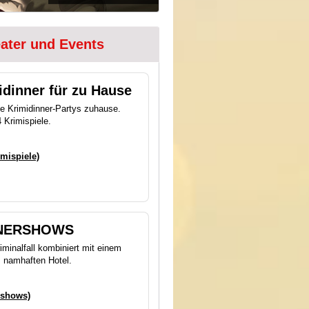
eater und Events
dinner für zu Hause
ge Krimidinner-Partys zuhause.
 Krimispiele.
imispiele)
NNERSHOWS
minalfall kombiniert mit einem
m namhaften Hotel.
rshows)