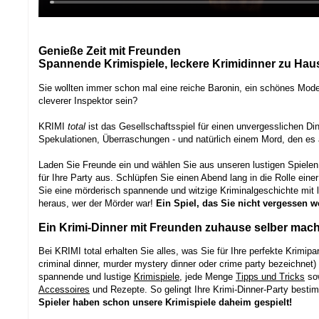
Genieße Zeit mit Freunden
Spannende Krimispiele, leckere Krimidinner zu Hau
Sie wollten immer schon mal eine reiche Baronin, ein schönes Model
cleverer Inspektor sein?
KRIMI
total
ist das Gesellschaftsspiel für einen unvergesslichen Din
Spekulationen, Überraschungen - und natürlich einem Mord, den es a
Laden Sie Freunde ein und wählen Sie aus unseren lustigen Spielen
für Ihre Party aus. Schlüpfen Sie einen Abend lang in die Rolle einer
Sie eine mörderisch spannende und witzige Kriminalgeschichte mit 
heraus, wer der Mörder war!
Ein Spiel, das Sie nicht vergessen w
Ein Krimi-Dinner mit Freunden zuhause selber mache
Bei KRIMI total erhalten Sie alles, was Sie für Ihre perfekte Krimipa
criminal dinner, murder mystery dinner oder crime party bezeichnet)
spannende und lustige
Krimispiele
, jede Menge
Tipps und Tricks
sow
Accessoires
und Rezepte. So gelingt Ihre Krimi-Dinner-Party besti
Spieler haben schon unsere Krimispiele daheim gespielt!