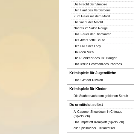
Die Pracht der Vampire
Der Hanf des Verderbens
Zum Geier mit dem Mord
Die Yacht der Macht
Nachts im Salon Rouge
Das Feuer der Diamanten
Des Alters fette Beute
Der Fall einer Lady
Hau den Michl
Die Rückkehr des Dr. Danger
Das letzte Festmahl des Pharaos
Krimispiele für Jugendliche
Das Gift der Rivalen
Krimispiele für Kinder
Die Suche nach dem goldenen Schuh
Du ermittelst selbst
Al Capone: Showdown in Chicago
(Spielbuch)
Das Impfstoff-Komplott (Spielbuch)
alle Spielbücher - Krimirätsel