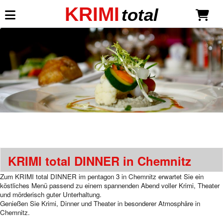
KRIMI
total
Mein KRIMI total
Anmelden
Neu registrieren
Dinner-Shows
Dinnertheater-Krimis
Liebe ist mehr als ein Mord
*NEU*
Todsicher unsterblich
KRIMI
total
DINNER in Chemnitz
Millionäre lieben gefährlich
Sekt mit Schuss
Zum KRIMI
total
DINNER im pentagon 3 in Chemnitz erwartet Sie ein
Eine Leiche für die Braut
köstliches Menü passend zu einem spannenden Abend voller Krimi, Theater
Neue Gangster, neues Glück
und mörderisch guter Unterhaltung.
Mord Royal
Genießen Sie Krimi, Dinner und Theater in besonderer Atmosphäre in
Mein Haus, mein Boot, mein Mord
Chemnitz.
Wer öfter stirbt, ist längst nicht tot