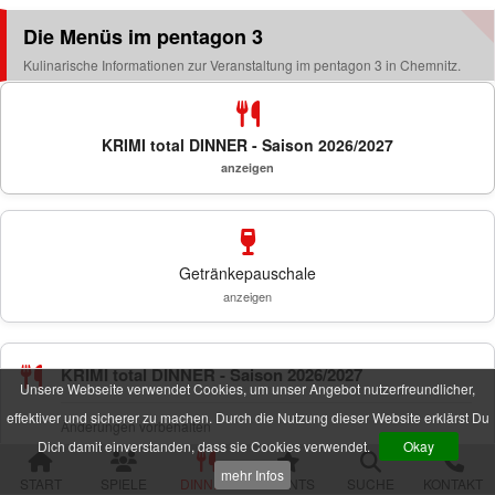
alle Veranstaltungen
Die Menüs im pentagon 3
Kulinarische Informationen zur Veranstaltung im pentagon 3 in Chemnitz.
Spielorte und Tatzeiten
Sachsen
Chemnitz
Dresden
KRIMI total DINNER - Saison 2026/2027
Görlitz
anzeigen
Gröditz
Großröhrsdorf
Leipzig
Meißen
Getränkepauschale
Neustadt (Sachsen)
Plauen
anzeigen
Zwickau
Niedersachsen
KRIMI total DINNER - Saison 2026/2027
Braunschweig
Unsere Webseite verwendet Cookies, um unser Angebot nutzerfreundlicher,
Goslar
effektiver und sicherer zu machen. Durch die Nutzung dieser Website erklärst Du
Hannover
Änderungen vorbehalten
Dich damit einverstanden, dass sie Cookies verwendet.
Okay
Jork (bei Hamburg)
Rinteln
mehr Infos
START
SPIELE
DINNER
EVENTS
SUCHE
KONTAKT
Wolfsburg