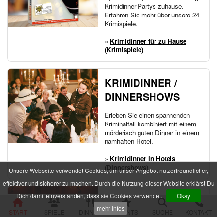
Im Schatten der Premiere
Krimidinner-Partys zuhause.
Die zweifelhafte Welt der Märchen
Erfahren Sie mehr über unsere 24
Jenseits der Schönheit
Krimispiele.
Der Mythos der Familie
»
Krimidinner für zu Hause
Der verfluchte Schatz der Piraten
(Krimispiele)
Die Party der Intrigen
Die Legende der Sturmklinge
Drei Rosen für Charlie
KRIMIDINNER /
Das Geheimnis der Burg Wolfsklamm
Die Pracht der Vampire
DINNERSHOWS
Der Hanf des Verderbens
Zum Geier mit dem Mord
Erleben Sie einen spannenden
Die Yacht der Macht
Kriminalfall kombiniert mit einem
Nachts im Salon Rouge
mörderisch guten Dinner in einem
Das Feuer der Diamanten
namhaften Hotel.
Des Alters fette Beute
»
Krimidinner in Hotels
Der Fall einer Lady
(Dinnershows)
Hau den Michl
Unsere Webseite verwendet Cookies, um unser Angebot nutzerfreundlicher,
Die Rückkehr des Dr. Danger
effektiver und sicherer zu machen. Durch die Nutzung dieser Website erklärst Du
Das letzte Festmahl des Pharaos
Dich damit einverstanden, dass sie Cookies verwendet.
Okay
EVENTS / TATORT
Krimispiele für Jugendliche
mehr Infos
START
SPIELE
DINNER
EVENTS
SUCHE
KONTAKT
Das Gift der Rivalen