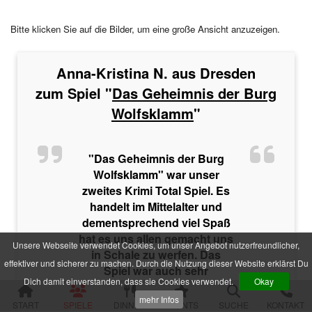
Im Schatten der Premiere
Die zweifelhafte Welt der Märchen
Bitte klicken Sie auf die Bilder, um eine große Ansicht anzuzeigen.
Jenseits der Schönheit
Der Mythos der Familie
Der verfluchte Schatz der Piraten
Anna-Kristina N. aus Dresden
Die Party der Intrigen
Die Legende der Sturmklinge
zum Spiel "
Das Geheimnis der Burg
Drei Rosen für Charlie
Wolfsklamm
"
Das Geheimnis der Burg Wolfsklamm
Die Pracht der Vampire
Der Hanf des Verderbens
"Das Geheimnis der Burg
Zum Geier mit dem Mord
Die Yacht der Macht
Wolfsklamm" war unser
Nachts im Salon Rouge
zweites Krimi Total Spiel. Es
Das Feuer der Diamanten
handelt im Mittelalter und
Des Alters fette Beute
dementsprechend viel Spaß
Der Fall einer Lady
hat es uns allen gemacht uns
Hau den Michl
Unsere Webseite verwendet Cookies, um unser Angebot nutzerfreundlicher,
in Schale zu werfen. Das
Die Rückkehr des Dr. Danger
effektiver und sicherer zu machen. Durch die Nutzung dieser Website erklärst Du
Spiel war auch sehr
Das letzte Festmahl des Pharaos
Dich damit einverstanden, dass sie Cookies verwendet.
Okay
authentisch gestaltet von der
Krimispiele für Jugendliche
mehr Infos
damals gängigen Handlungs-
START
SPIELE
DINNER
EVENTS
SUCHE
KONTAKT
Das Gift der Rivalen