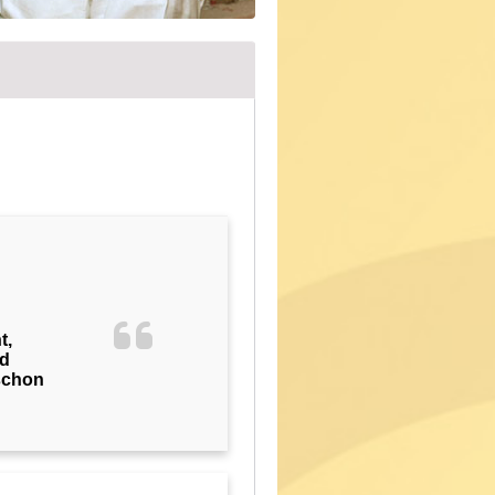
t,
nd
 schon