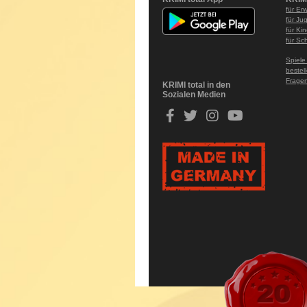
für Er
für Ju
für Ki
für Sc
Spiele
bestel
Fragen
KRIMI total in den
Sozialen Medien