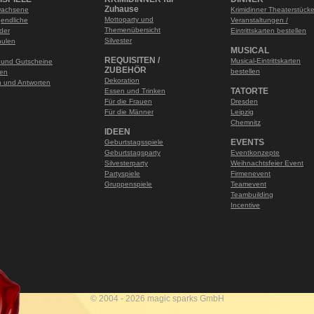
Zuhause
wachsene
Krimidinner Theaterstück
Mottoparty und
gendliche
Veranstaltungen /
Themenübersicht
nder
Eintrittskarten bestellen
Silvester
hulen
MUSICAL
REQUISITEN /
Musical-Eintrittskarten
 und Gutscheine
ZUBEHÖR
bestellen
len
Dekoration
 und Antworten
TATORTE
Essen und Trinken
Für die Frauen
Dresden
Für die Männer
Leipzig
Chemnitz
IDEEN
EVENTS
Geburtstagsspiele
Geburtstagsparty
Eventkonzepte
Silvesterparty
Weihnachtsfeier Event
Partyspiele
Firmenevent
Gruppenspiele
Teamevent
Teambuilding
Incentive
© 2004 - 2026 magic sparks GmbH