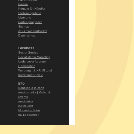
e
Presse
Kontakt für Händler
Stellenangebote
Über uns
Partnerprogramm
Sitemap
AGB / Widerrufsrecht
Datenschutz
Business
Secret Service
Social Media Marketing
Undercover Agenten
Gamification
Werbung mit KRIMI total
Krimidinner Spiele
Info
Kopfkino à la carte
magic sparks | Verlag &
Events
magicfotos
ICHzauber
Monarchs Fotos
my LeadSheet