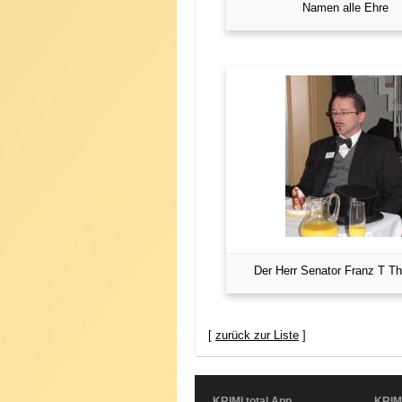
Namen alle Ehre
Der Herr Senator Franz T T
[
zurück zur Liste
]
KRIMI total App
KRIM