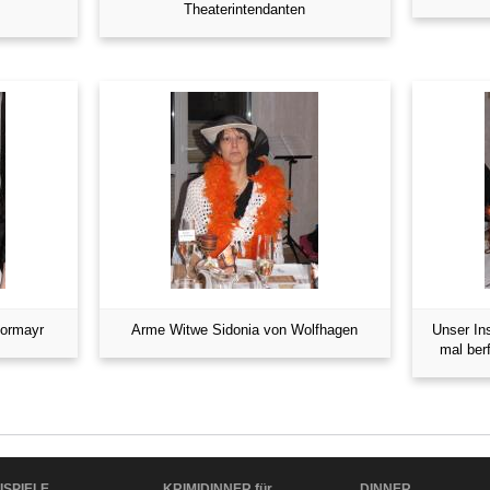
Theaterintendanten
hormayr
Arme Witwe Sidonia von Wolfhagen
Unser In
mal berf
ISPIELE
KRIMIDINNER für
DINNER