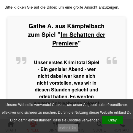
Im Schatten der Premiere
Bitte klicken Sie auf die Bilder, um eine große Ansicht anzuzeigen.
Die zweifelhafte Welt der Märchen
Jenseits der Schönheit
Der Mythos der Familie
Gathe A. aus Kämpfelbach
Der verfluchte Schatz der Piraten
Die Party der Intrigen
zum Spiel "
Im Schatten der
Die Legende der Sturmklinge
Premiere
"
Drei Rosen für Charlie
Das Geheimnis der Burg Wolfsklamm
Die Pracht der Vampire
Der Hanf des Verderbens
Unser erstes Krimi total Spiel
Zum Geier mit dem Mord
- Ein genialer Abend - wer
Die Yacht der Macht
nicht dabei war kann sich
Nachts im Salon Rouge
nicht vorstellen, was wir in
Das Feuer der Diamanten
diesen Stunden gelacht und
Des Alters fette Beute
erlebt haben. Es werden
Der Fall einer Lady
weitere Spieleabende folgen!
Hau den Michl
Unsere Webseite verwendet Cookies, um unser Angebot nutzerfreundlicher,
Die Rückkehr des Dr. Danger
effektiver und sicherer zu machen. Durch die Nutzung dieser Website erklärst Du
Das letzte Festmahl des Pharaos
Dich damit einverstanden, dass sie Cookies verwendet.
Okay
Krimispiele für Jugendliche
mehr Infos
START
SPIELE
DINNER
EVENTS
SUCHE
KONTAKT
Das Gift der Rivalen