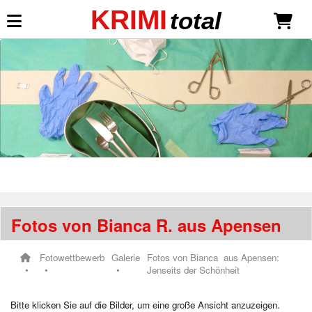
KRIMI
total
Mein KRIMI total
Anmelden
Neu registrieren
Krimispiele
Was ist KRIMI total?
Übersicht: Mottoparty - Spiele
Fotos von Bianca R. aus Apensen
Liste der Mottos / Themen
Unsere Krimidinner Neuheiten
Fotowettbewerb
Galerie
Fotos von Bianca aus Apensen:
Die Seele des Mammuttals
Jenseits der Schönheit
Krimispiele für Erwachsene
Der Duft des Mordes
Bitte klicken Sie auf die Bilder, um eine große Ansicht anzuzeigen.