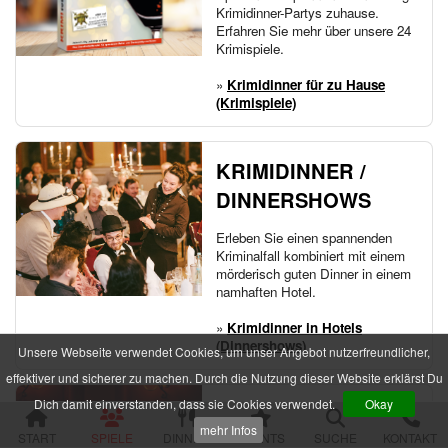
Im Schatten der Premiere
Krimidinner-Partys zuhause.
Die zweifelhafte Welt der Märchen
Erfahren Sie mehr über unsere 24
Jenseits der Schönheit
Krimispiele.
Der Mythos der Familie
»
Krimidinner für zu Hause
Der verfluchte Schatz der Piraten
(Krimispiele)
Die Party der Intrigen
Die Legende der Sturmklinge
Drei Rosen für Charlie
KRIMIDINNER /
Das Geheimnis der Burg Wolfsklamm
Die Pracht der Vampire
DINNERSHOWS
Der Hanf des Verderbens
Zum Geier mit dem Mord
Erleben Sie einen spannenden
Die Yacht der Macht
Kriminalfall kombiniert mit einem
Nachts im Salon Rouge
mörderisch guten Dinner in einem
Das Feuer der Diamanten
namhaften Hotel.
Des Alters fette Beute
»
Krimidinner in Hotels
Der Fall einer Lady
(Dinnershows)
Hau den Michl
Unsere Webseite verwendet Cookies, um unser Angebot nutzerfreundlicher,
Die Rückkehr des Dr. Danger
effektiver und sicherer zu machen. Durch die Nutzung dieser Website erklärst Du
Das letzte Festmahl des Pharaos
Dich damit einverstanden, dass sie Cookies verwendet.
Okay
EVENTS / TATORT
Krimispiele für Jugendliche
mehr Infos
START
SPIELE
DINNER
EVENTS
SUCHE
KONTAKT
Das Gift der Rivalen