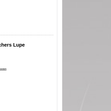
chers Lupe
osten