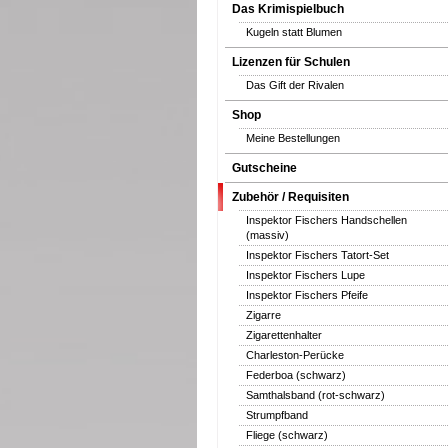
Das Krimispielbuch
Kugeln statt Blumen
Lizenzen für Schulen
Das Gift der Rivalen
Shop
Meine Bestellungen
Gutscheine
Zubehör / Requisiten
Inspektor Fischers Handschellen
(massiv)
Inspektor Fischers Tatort-Set
Inspektor Fischers Lupe
Inspektor Fischers Pfeife
Zigarre
Zigarettenhalter
Charleston-Perücke
Federboa (schwarz)
Samthalsband (rot-schwarz)
Strumpfband
Fliege (schwarz)