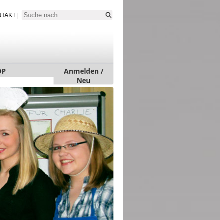
NTAKT
|
OP
Anmelden /
Neu