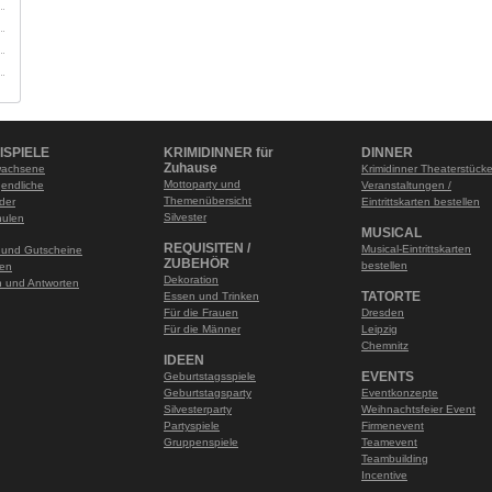
ISPIELE
KRIMIDINNER für
DINNER
Zuhause
wachsene
Krimidinner Theaterstück
Mottoparty und
gendliche
Veranstaltungen /
Themenübersicht
nder
Eintrittskarten bestellen
Silvester
hulen
MUSICAL
REQUISITEN /
Musical-Eintrittskarten
 und Gutscheine
ZUBEHÖR
bestellen
len
Dekoration
 und Antworten
TATORTE
Essen und Trinken
Für die Frauen
Dresden
Für die Männer
Leipzig
Chemnitz
IDEEN
EVENTS
Geburtstagsspiele
Geburtstagsparty
Eventkonzepte
Silvesterparty
Weihnachtsfeier Event
Partyspiele
Firmenevent
Gruppenspiele
Teamevent
Teambuilding
Incentive