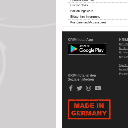
Herzschloss
Beziehungskiste
Bildschirmhintergrund
Kostüme und Accessoires
KRIMI total App
KRIM
für Er
für Ju
für Ki
für Sc
Spiele
bestel
Fragen
KRIMI total in den
Sozialen Medien