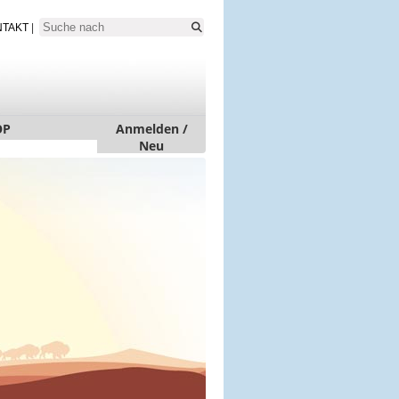
NTAKT
|
OP
Anmelden /
Neu