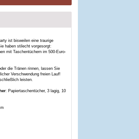
rty ist bisweilen eine traurige
e haben stilecht vorgesorgt:
nen mit Taschentüchern im 500-Euro-
der die Tränen rinnen, lassen Sie
icher Verschwendung freien Lauf!
chließlich leisten.
her
: Papiertaschentücher, 3 lagig, 10
cm