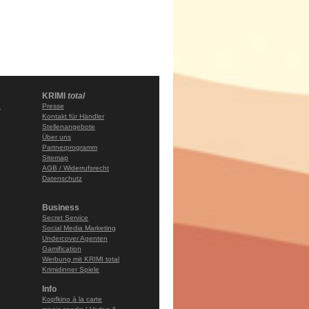
KRIMI
total
e
Presse
Kontakt für Händler
Stellenangebote
Über uns
Partnerprogramm
Sitemap
AGB / Widerrufsrecht
Datenschutz
Business
Secret Service
Social Media Marketing
Undercover Agenten
Gamification
Werbung mit KRIMI total
Krimidinner Spiele
Info
Kopfkino à la carte