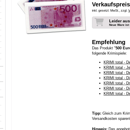
Verkaufspreis
inkl. gesetzl. MwSt., zzgl.
V
Leider aus
Neue Ware ist
Empfehlung
Das Produkt "
500 Eur
folgende Krimispiele:
KRIMI total - D
KRIMI total - Je
KRIMI total - D
KRIMI total - Di
KRIMI total - Dr
KRIMI total - D
KRIMI total - De
Tipp:
Gleich zum Krimi
Versandkosten sparen
Hinweis:
Das angebote