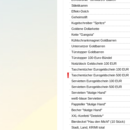
Stilettkamm
Effekt-Dolch
Geheimstift
Kugelschreiber "Spritze"
Goldene Dollarkette
Kette "Gangsta"
Kühlschrankmagnet Goldbarren
Untersetzer Goldbarren
Türstopper Goldbarren
Türstopper 100-Euro-Bündel
Notizblock Geldschein 100 EUR
Taschentücher Eurogeldschein 100 EUR
Taschentücher Eurogeldschein 500 EUR
Servietten Eurogeldschein 100 EUR
Servietten Eurogeldschein 500 EUR
Servietten "blutige Hand"
weiß-blaue Servietten
Pappteller "blutige Hand"
Becher "blutige Hand"
XXL-Konfetti "Detektiv"
Bierdeckel "Hau den Michl" (10 Stück)
Stadt, Land, KRIMI total