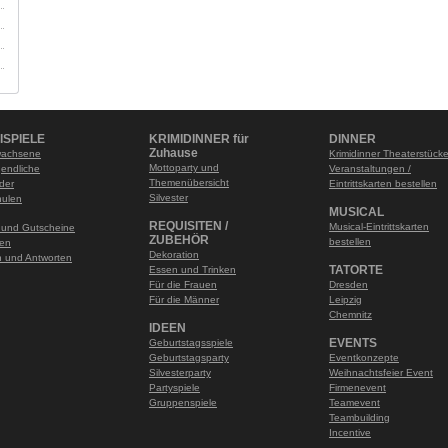
ISPIELE
KRIMIDINNER für
DINNER
Zuhause
wachsene
Krimidinner Theaterstück
Mottoparty und
gendliche
Veranstaltungen /
Themenübersicht
nder
Eintrittskarten bestellen
Silvester
hulen
MUSICAL
REQUISITEN /
Musical-Eintrittskarten
 und Gutscheine
ZUBEHÖR
bestellen
len
Dekoration
 und Antworten
TATORTE
Essen und Trinken
Für die Frauen
Dresden
Für die Männer
Leipzig
Chemnitz
IDEEN
EVENTS
Geburtstagsspiele
Geburtstagsparty
Eventkonzepte
Silvesterparty
Weihnachtsfeier Event
Partyspiele
Firmenevent
Gruppenspiele
Teamevent
Teambuilding
Incentive