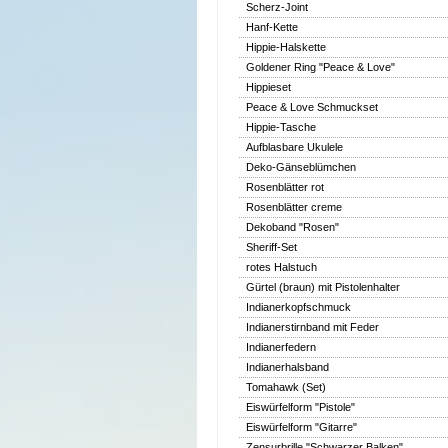
Scherz-Joint
Hanf-Kette
Hippie-Halskette
Goldener Ring "Peace & Love"
Hippieset
Peace & Love Schmuckset
Hippie-Tasche
Aufblasbare Ukulele
Deko-Gänseblümchen
Rosenblätter rot
Rosenblätter creme
Dekoband "Rosen"
Sheriff-Set
rotes Halstuch
Gürtel (braun) mit Pistolenhalter
Indianerkopfschmuck
Indianerstirnband mit Feder
Indianerfedern
Indianerhalsband
Tomahawk (Set)
Eiswürfelform "Pistole"
Eiswürfelform "Gitarre"
Zensurbrille "Schwarzer Balken"