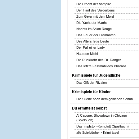
Die Pracht der Vampire
Der Hanf des Verderbens
Zum Geier mit dem Mord
Die Yacht der Macht
Nachts im Salon Rouge
Das Feuer der Diamanten
Des Alters fette Beute
Der Fall einer Lady
Hau den Michl
Die Rückkehr des Dr. Danger
Das letzte Festmahl des Pharaos
Krimispiele für Jugendliche
Das Gift der Rivalen
Krimispiele für Kinder
Die Suche nach dem goldenen Schuh
Du ermittelst selbst
Al Capone: Showdown in Chicago
(Spielbuch)
Das Impfstoff-Komplott (Spielbuch)
alle Spielbücher - Krimirätsel