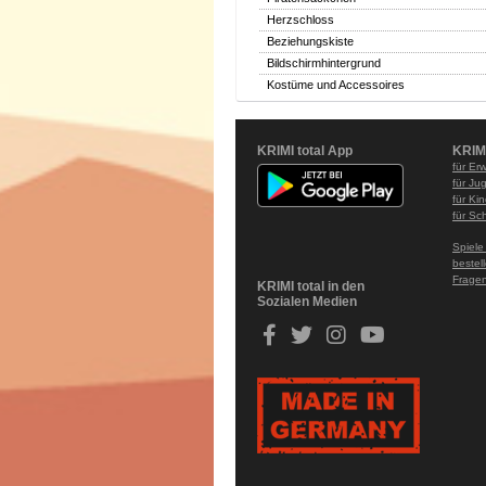
Herzschloss
Beziehungskiste
Bildschirmhintergrund
Kostüme und Accessoires
KRIMI total App
KRIM
für Er
für Ju
für Ki
für Sc
Spiele
bestel
Fragen
KRIMI total in den
Sozialen Medien