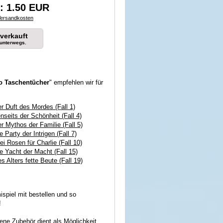
: 1.50 EUR
ersandkosten
verkauft
 unterwegs.
o Taschentücher
" empfehlen wir für
er Duft des Mordes (Fall 1)
nseits der Schönheit (Fall 4)
er Mythos der Familie (Fall 5)
e Party der Intrigen (Fall 7)
ei Rosen für Charlie (Fall 10)
ie Yacht der Macht (Fall 15)
s Alters fette Beute (Fall 19)
spiel mit bestellen und so
!
ne Zubehör dient als Möglichkeit,