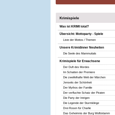
Krimispiele
Was ist KRIMI total?
Übersicht: Mottoparty - Spiele
Liste der Mottos / Themen
Unsere Krimidinner Neuheiten
Die Seele des Mammuttals
Krimispiele für Erwachsene
Der Duft des Mordes
Im Schatten der Premiere
Die zweifelhafte Welt der Märchen
Jenseits der Schönheit
Der Mythos der Familie
Der verfluchte Schatz der Piraten
Die Party der Intrigen
Die Legende der Sturmklinge
Drei Rosen für Charlie
Das Geheimnis der Burg Wolfsklamm