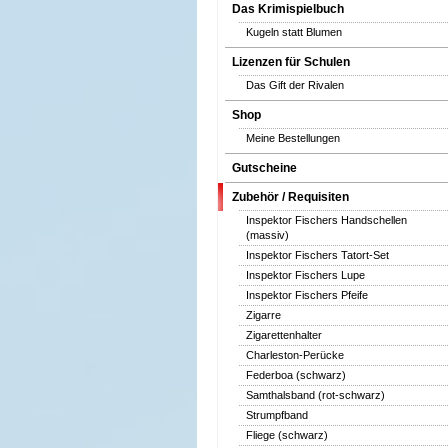
Das Krimispielbuch
Kugeln statt Blumen
Lizenzen für Schulen
Das Gift der Rivalen
Shop
Meine Bestellungen
Gutscheine
Zubehör / Requisiten
Inspektor Fischers Handschellen
(massiv)
Inspektor Fischers Tatort-Set
Inspektor Fischers Lupe
Inspektor Fischers Pfeife
Zigarre
Zigarettenhalter
Charleston-Perücke
Federboa (schwarz)
Samthalsband (rot-schwarz)
Strumpfband
Fliege (schwarz)