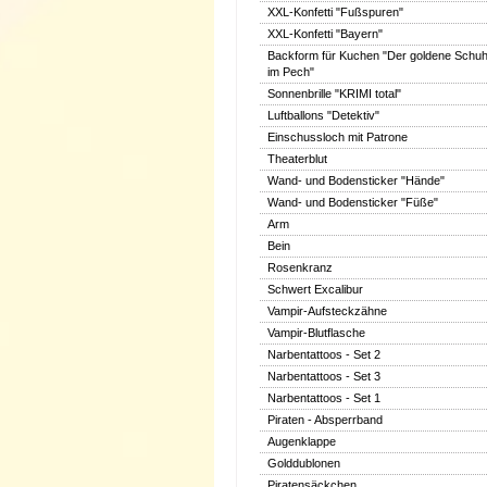
XXL-Konfetti "Fußspuren"
XXL-Konfetti "Bayern"
Backform für Kuchen "Der goldene Schu
im Pech"
Sonnenbrille "KRIMI total"
Luftballons "Detektiv"
Einschussloch mit Patrone
Theaterblut
Wand- und Bodensticker "Hände"
Wand- und Bodensticker "Füße"
Arm
Bein
Rosenkranz
Schwert Excalibur
Vampir-Aufsteckzähne
Vampir-Blutflasche
Narbentattoos - Set 2
Narbentattoos - Set 3
Narbentattoos - Set 1
Piraten - Absperrband
Augenklappe
Golddublonen
Piratensäckchen