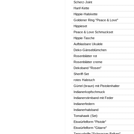
Scherz-Joint
Hanf-Kette
Hippie-Halskette
Goldener Ring "Peace & Love"
Hippieset
Peace & Love Schmuckset
Hippie-Tasche
Aufblasbare Ukulele
Deko-Gänseblümchen
Rosenblätter rot
Rosenblätter creme
Dekoband "Rosen"
Sheriff-Set
rotes Halstuch
Gürtel (braun) mit Pistolenhalter
Indianerkopfschmuck
Indianerstirnband mit Feder
Indianerfedern
Indianerhalsband
Tomahawk (Set)
Eiswürfelform "Pistole"
Eiswürfelform "Gitarre"
Zensurbrille "Schwarzer Balken"