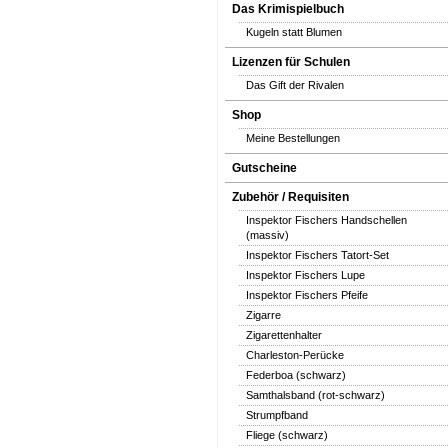
Das Krimispielbuch
Kugeln statt Blumen
Lizenzen für Schulen
Das Gift der Rivalen
Shop
Meine Bestellungen
Gutscheine
Zubehör / Requisiten
Inspektor Fischers Handschellen
(massiv)
Inspektor Fischers Tatort-Set
Inspektor Fischers Lupe
Inspektor Fischers Pfeife
Zigarre
Zigarettenhalter
Charleston-Perücke
Federboa (schwarz)
Samthalsband (rot-schwarz)
Strumpfband
Fliege (schwarz)