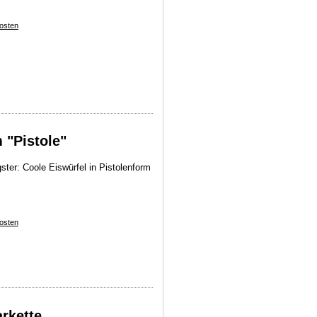
osten
 "Pistole"
ster: Coole Eiswürfel in Pistolenform
osten
rkette