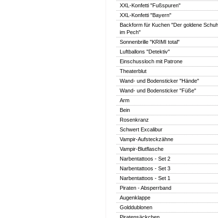
XXL-Konfetti "Fußspuren"
XXL-Konfetti "Bayern"
Backform für Kuchen "Der goldene Schu
im Pech"
Sonnenbrille "KRIMI total"
Luftballons "Detektiv"
Einschussloch mit Patrone
Theaterblut
Wand- und Bodensticker "Hände"
Wand- und Bodensticker "Füße"
Arm
Bein
Rosenkranz
Schwert Excalibur
Vampir-Aufsteckzähne
Vampir-Blutflasche
Narbentattoos - Set 2
Narbentattoos - Set 3
Narbentattoos - Set 1
Piraten - Absperrband
Augenklappe
Golddublonen
Piratensäckchen