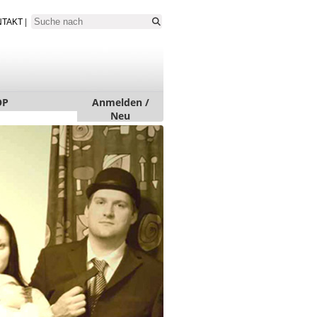
NTAKT
|
OP
Anmelden /
Neu