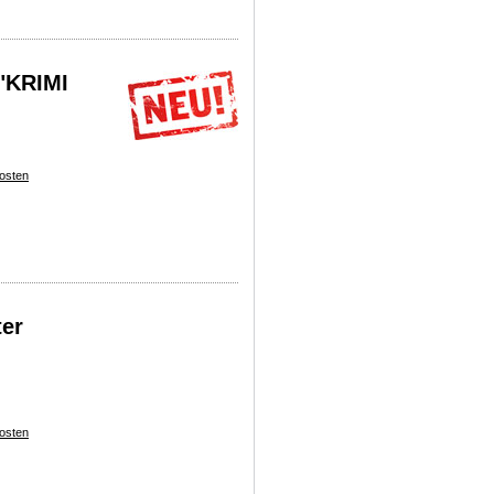
 "KRIMI
osten
ter
osten