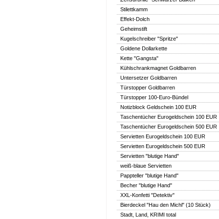
Stilettkamm
Effekt-Dolch
Geheimstift
Kugelschreiber "Spritze"
Goldene Dollarkette
Kette "Gangsta"
Kühlschrankmagnet Goldbarren
Untersetzer Goldbarren
Türstopper Goldbarren
Türstopper 100-Euro-Bündel
Notizblock Geldschein 100 EUR
Taschentücher Eurogeldschein 100 EUR
Taschentücher Eurogeldschein 500 EUR
Servietten Eurogeldschein 100 EUR
Servietten Eurogeldschein 500 EUR
Servietten "blutige Hand"
weiß-blaue Servietten
Pappteller "blutige Hand"
Becher "blutige Hand"
XXL-Konfetti "Detektiv"
Bierdeckel "Hau den Michl" (10 Stück)
Stadt, Land, KRIMI total