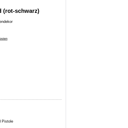
 (rot-schwarz)
zendekor
osten
d Pistole