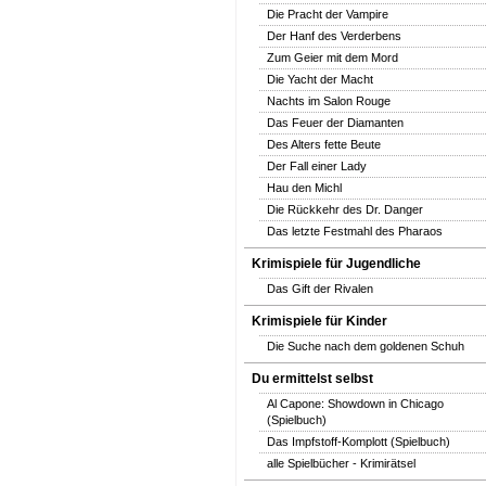
Die Pracht der Vampire
Der Hanf des Verderbens
Zum Geier mit dem Mord
Die Yacht der Macht
Nachts im Salon Rouge
Das Feuer der Diamanten
Des Alters fette Beute
Der Fall einer Lady
Hau den Michl
Die Rückkehr des Dr. Danger
Das letzte Festmahl des Pharaos
Krimispiele für Jugendliche
Das Gift der Rivalen
Krimispiele für Kinder
Die Suche nach dem goldenen Schuh
Du ermittelst selbst
Al Capone: Showdown in Chicago
(Spielbuch)
Das Impfstoff-Komplott (Spielbuch)
alle Spielbücher - Krimirätsel