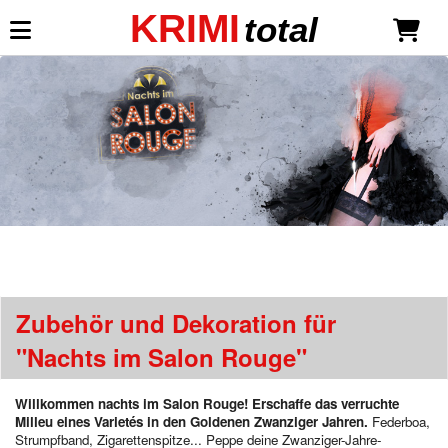
KRIMI
total
Mein KRIMI total
Anmelden
Neu registrieren
Krimispiele
Was ist KRIMI total?
Übersicht: Mottoparty - Spiele
Zubehör und Dekoration für
Liste der Mottos / Themen
"Nachts im Salon Rouge"
Unsere Krimidinner Neuheiten
Die Seele des Mammuttals
Willkommen nachts im Salon Rouge! Erschaffe das verruchte
Krimispiele für Erwachsene
Milleu eines Varietés in den Goldenen Zwanziger Jahren.
Federboa,
Der Duft des Mordes
Strumpfband, Zigarettenspitze... Peppe deine Zwanziger-Jahre-