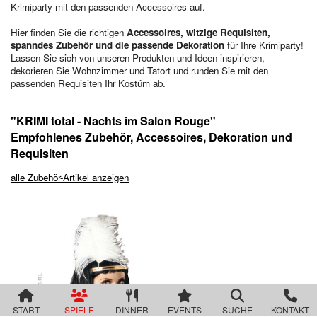
Im Schatten der Premiere
Krimiparty mit den passenden Accessoires auf.
Die zweifelhafte Welt der Märchen
Hier finden Sie die richtigen
Accessoires, witzige Requisiten,
Jenseits der Schönheit
spanndes Zubehör und die passende Dekoration
für Ihre Krimiparty!
Der Mythos der Familie
Lassen Sie sich von unseren Produkten und Ideen inspirieren,
Der verfluchte Schatz der Piraten
dekorieren Sie Wohnzimmer und Tatort und runden Sie mit den
Die Party der Intrigen
passenden Requisiten Ihr Kostüm ab.
Die Legende der Sturmklinge
Drei Rosen für Charlie
Das Geheimnis der Burg Wolfsklamm
"KRIMI total - Nachts im Salon Rouge"
Die Pracht der Vampire
Empfohlenes Zubehör, Accessoires, Dekoration und
Der Hanf des Verderbens
Requisiten
Zum Geier mit dem Mord
Die Yacht der Macht
alle Zubehör-Artikel anzeigen
Nachts im Salon Rouge
Das Feuer der Diamanten
Des Alters fette Beute
Der Fall einer Lady
Hau den Michl
Die Rückkehr des Dr. Danger
Das letzte Festmahl des Pharaos
Krimispiele für Jugendliche
START
SPIELE
DINNER
EVENTS
SUCHE
KONTAKT
Das Gift der Rivalen