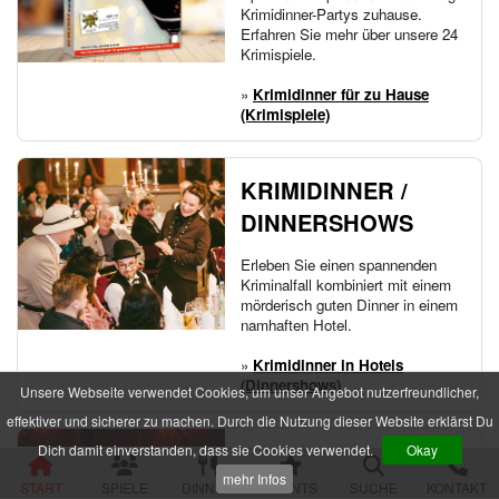
Im Schatten der Premiere
Krimidinner-Partys zuhause.
Die zweifelhafte Welt der Märchen
Erfahren Sie mehr über unsere 24
Jenseits der Schönheit
Krimispiele.
Der Mythos der Familie
»
Krimidinner für zu Hause
Der verfluchte Schatz der Piraten
(Krimispiele)
Die Party der Intrigen
Die Legende der Sturmklinge
Drei Rosen für Charlie
KRIMIDINNER /
Das Geheimnis der Burg Wolfsklamm
Die Pracht der Vampire
DINNERSHOWS
Der Hanf des Verderbens
Zum Geier mit dem Mord
Erleben Sie einen spannenden
Die Yacht der Macht
Kriminalfall kombiniert mit einem
Nachts im Salon Rouge
mörderisch guten Dinner in einem
Das Feuer der Diamanten
namhaften Hotel.
Des Alters fette Beute
»
Krimidinner in Hotels
Der Fall einer Lady
(Dinnershows)
Hau den Michl
Unsere Webseite verwendet Cookies, um unser Angebot nutzerfreundlicher,
Die Rückkehr des Dr. Danger
effektiver und sicherer zu machen. Durch die Nutzung dieser Website erklärst Du
Das letzte Festmahl des Pharaos
Dich damit einverstanden, dass sie Cookies verwendet.
Okay
EVENTS / TATORT
Krimispiele für Jugendliche
mehr Infos
START
SPIELE
DINNER
EVENTS
SUCHE
KONTAKT
Das Gift der Rivalen