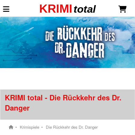
KRIMI
total
Mein KRIMI total
Anmelden
Neu registrieren
Die Rückkehr des Dr. Danger
Lieferumfang
Zusatzmaterial
KRIMI total - Die Rückkehr des Dr.
empfohlenes Zubehör / Requisiten
Danger
Weitere Infos und Links
Krimispiele
Die Rückkehr des Dr. Danger
Krimispiele