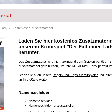
erial
r Lady
kostenloses Zusatzmaterial
Laden Sie hier kostenlos Zusatzmateria
unserem Krimispiel "Der Fall einer Lad
herunter.
Das Zusatzmaterial wird nicht zwingend zum Spielen benötigt. Si
Zusatzmaterial gern nutzen, um Ihre KRIMI
total
Party perfekt v
Lesen Sie auch unsere
Regeln und Tipps für Mitspieler
und leite
an Ihre Gäste weiter.
Namensschilder
Namensschilder
Namensschilder für Zusatzrollen