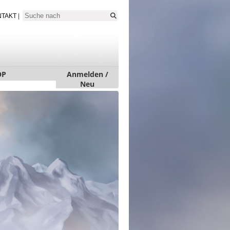
NTAKT
|
OP
Anmelden /
Neu