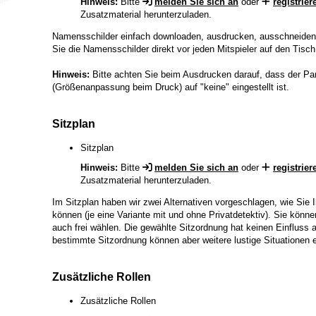
Hinweis:
Bitte
melden Sie sich an
oder
registrier
Zusatzmaterial herunterzuladen.
Namensschilder einfach downloaden, ausdrucken, ausschneiden 
Sie die Namensschilder direkt vor jeden Mitspieler auf den Tisch 
Hinweis:
Bitte achten Sie beim Ausdrucken darauf, dass der P
(Größenanpassung beim Druck) auf "keine" eingestellt ist.
Sitzplan
Sitzplan
Hinweis:
Bitte
melden Sie sich an
oder
registrier
Zusatzmaterial herunterzuladen.
Im Sitzplan haben wir zwei Alternativen vorgeschlagen, wie Sie I
können (je eine Variante mit und ohne Privatdetektiv). Sie könne
auch frei wählen. Die gewählte Sitzordnung hat keinen Einfluss a
bestimmte Sitzordnung können aber weitere lustige Situationen 
Zusätzliche Rollen
Zusätzliche Rollen