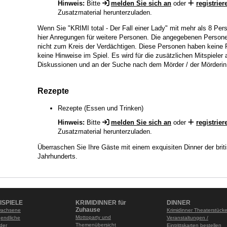
Hinweis:
Bitte
melden Sie sich an
oder
registrier
Zusatzmaterial herunterzuladen.
Wenn Sie "KRIMI total - Der Fall einer Lady" mit mehr als 8 Per
hier Anregungen für weitere Personen. Die angegebenen Persone
nicht zum Kreis der Verdächtigen. Diese Personen haben keine 
keine Hinweise im Spiel. Es wird für die zusätzlichen Mitspieler 
Diskussionen und an der Suche nach dem Mörder / der Mörderin 
Rezepte
Rezepte (Essen und Trinken)
Hinweis:
Bitte
melden Sie sich an
oder
registrier
Zusatzmaterial herunterzuladen.
Überraschen Sie Ihre Gäste mit einem exquisiten Dinner der brit
Jahrhunderts.
ISPIELE
KRIMIDINNER für
DINNER
Zuhause
wachsene
Krimidinner Theaterstück
Mottoparty und
gendliche
Veranstaltungen /
Themenübersicht
nder
Eintrittskarten bestellen