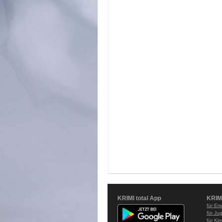
KRIMI total App
KRIM
für Er
für Ju
für Ki