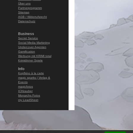
Über uns
Partnerprogramm
Sitemap
AGB / Widerrufsrecht
Datenschutz
Business
Secret Service
Social Media Marketing
Undercover Agenten
Gamification
Werbung mit KRIMI total
Krimidinner Spiele
Info
Kopfkino à la carte
magic sparks | Verlag &
Events
magicfotos
ICHzauber
Monarchs Fotos
my LeadSheet