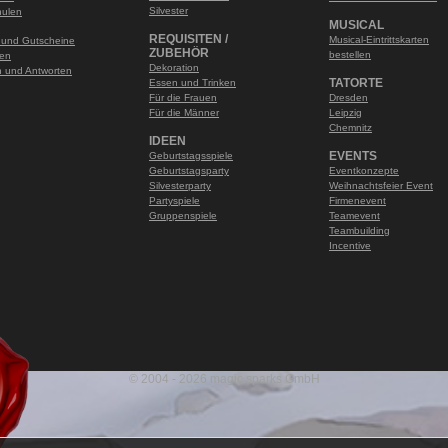
Silvester
hulen
MUSICAL
REQUISITEN /
Musical-Eintrittskarten
 und Gutscheine
ZUBEHÖR
bestellen
len
Dekoration
 und Antworten
TATORTE
Essen und Trinken
Für die Frauen
Dresden
Für die Männer
Leipzig
Chemnitz
IDEEN
EVENTS
Geburtstagsspiele
Geburtstagsparty
Eventkonzepte
Silvesterparty
Weihnachtsfeier Event
Partyspiele
Firmenevent
Gruppenspiele
Teamevent
Teambuilding
Incentive
© 2004 - 2026 magic sparks GmbH