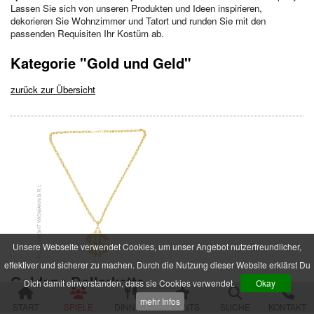
Im Schatten der Premiere
Lassen Sie sich von unseren Produkten und Ideen inspirieren,
Die zweifelhafte Welt der Märchen
dekorieren Sie Wohnzimmer und Tatort und runden Sie mit den
passenden Requisiten Ihr Kostüm ab.
Jenseits der Schönheit
Der Mythos der Familie
Kategorie "Gold und Geld"
Der verfluchte Schatz der Piraten
Die Party der Intrigen
zurück zur Übersicht
Die Legende der Sturmklinge
Drei Rosen für Charlie
Das Geheimnis der Burg Wolfsklamm
Die Pracht der Vampire
Der Hanf des Verderbens
Zum Geier mit dem Mord
Die Yacht der Macht
Nachts im Salon Rouge
Das Feuer der Diamanten
Des Alters fette Beute
Der Fall einer Lady
Hau den Michl
Unsere Webseite verwendet Cookies, um unser Angebot nutzerfreundlicher,
Die Rückkehr des Dr. Danger
effektiver und sicherer zu machen. Durch die Nutzung dieser Website erklärst Du
Das letzte Festmahl des Pharaos
Goldene Dollarkette
Dich damit einverstanden, dass sie Cookies verwendet.
Okay
Krimispiele für Jugendliche
mehr Infos
START
SPIELE
DINNER
EVENTS
SUCHE
KONTAKT
8.95 EUR
Das Gift der Rivalen