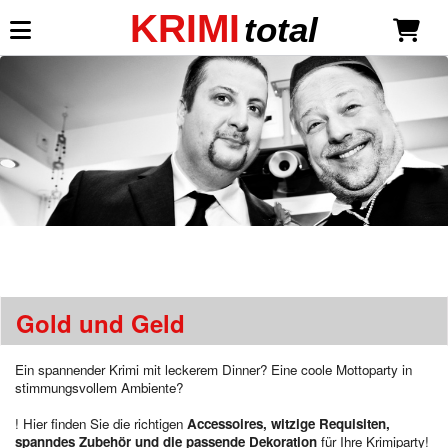
KRIMI
total
Mein KRIMI total
Anmelden
Neu registrieren
Krimispiele
Was ist KRIMI total?
Übersicht: Mottoparty - Spiele
Gold und Geld
Liste der Mottos / Themen
Unsere Krimidinner Neuheiten
Ein spannender Krimi mit leckerem Dinner? Eine coole Mottoparty in
Die Seele des Mammuttals
stimmungsvollem Ambiente?
Krimispiele für Erwachsene
! Hier finden Sie die richtigen
Accessoires, witzige Requisiten,
Der Duft des Mordes
spanndes Zubehör und die passende Dekoration
für Ihre Krimiparty!