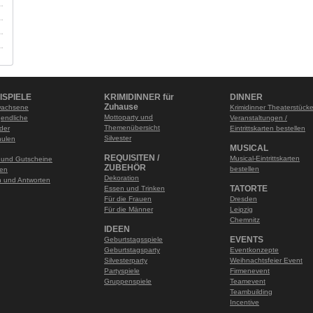
ISPIELE
KRIMIDINNER für
DINNER
Zuhause
wachsene
Krimidinner Theaterstück
Mottoparty und
gendliche
Veranstaltungen /
Themenübersicht
nder
Eintrittskarten bestellen
Silvester
hulen
MUSICAL
REQUISITEN /
Musical-Eintrittskarten
 und Gutscheine
ZUBEHÖR
bestellen
len
Dekoration
 und Antworten
TATORTE
Essen und Trinken
Für die Frauen
Dresden
Für die Männer
Leipzig
Chemnitz
IDEEN
EVENTS
Geburtstagsspiele
Geburtstagsparty
Eventkonzepte
Silvesterparty
Weihnachtsfeier Event
Partyspiele
Firmenevent
Gruppenspiele
Teamevent
Teambuilding
Incentive