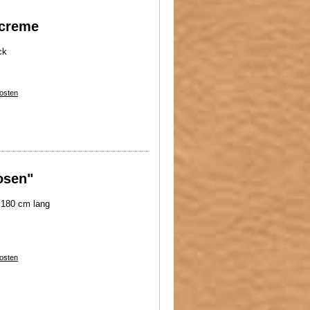
 creme
ck
osten
osen"
 180 cm lang
osten