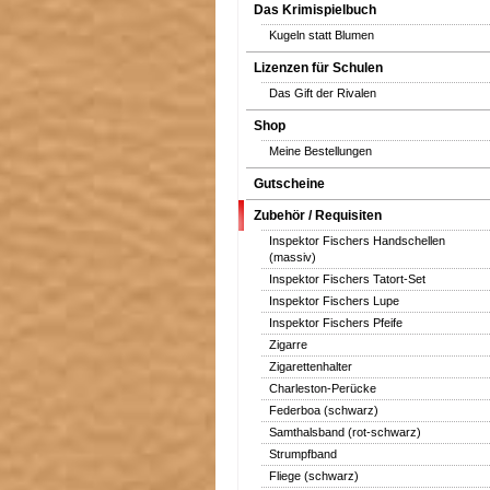
Das Krimispielbuch
Kugeln statt Blumen
Lizenzen für Schulen
Das Gift der Rivalen
Shop
Meine Bestellungen
Gutscheine
Zubehör / Requisiten
Inspektor Fischers Handschellen
(massiv)
Inspektor Fischers Tatort-Set
Inspektor Fischers Lupe
Inspektor Fischers Pfeife
Zigarre
Zigarettenhalter
Charleston-Perücke
Federboa (schwarz)
Samthalsband (rot-schwarz)
Strumpfband
Fliege (schwarz)