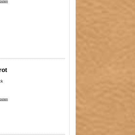
osten
rot
ck
osten