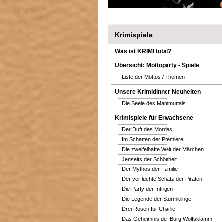
Krimispiele
Was ist KRIMI total?
Übersicht: Mottoparty - Spiele
Liste der Mottos / Themen
Unsere Krimidinner Neuheiten
Die Seele des Mammuttals
Krimispiele für Erwachsene
Der Duft des Mordes
Im Schatten der Premiere
Die zweifelhafte Welt der Märchen
Jenseits der Schönheit
Der Mythos der Familie
Der verfluchte Schatz der Piraten
Die Party der Intrigen
Die Legende der Sturmklinge
Drei Rosen für Charlie
Das Geheimnis der Burg Wolfsklamm