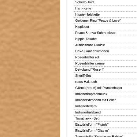
Scherz-Joint
Hanf-Kette
Hippie-Halskette
Goldener Ring "Peace & Love"
Hippieset
Peace & Love Schmuckset
Hippie-Tasche
Aufblasbare Ukulele
Deko-Gänseblümchen
Rosenblätter rot
Rosenblätter creme
Dekoband "Rosen"
Sheriff-Set
rotes Halstuch
Gürtel (braun) mit Pistolenhalter
Indianerkopfschmuck
Indianerstirnband mit Feder
Indianerfedern
Indianerhalsband
Tomahawk (Set)
Eiswürfelform "Pistole"
Eiswürfelform "Gitarre"
Zensurbrille "Schwarzer Balken"