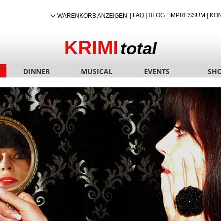
|
FAQ
|
BLOG
|
IMPRESSUM
|
KO
WARENKORB ANZEIGEN
KRIMI
total
DINNER
MUSICAL
EVENTS
SH