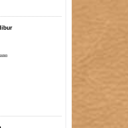
libur
osten
n