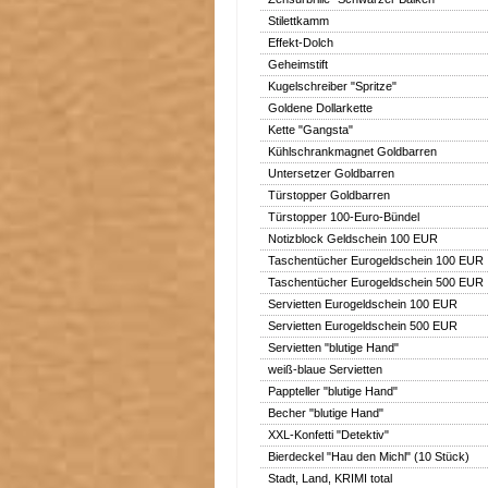
Stilettkamm
Effekt-Dolch
Geheimstift
Kugelschreiber "Spritze"
Goldene Dollarkette
Kette "Gangsta"
Kühlschrankmagnet Goldbarren
Untersetzer Goldbarren
Türstopper Goldbarren
Türstopper 100-Euro-Bündel
Notizblock Geldschein 100 EUR
Taschentücher Eurogeldschein 100 EUR
Taschentücher Eurogeldschein 500 EUR
Servietten Eurogeldschein 100 EUR
Servietten Eurogeldschein 500 EUR
Servietten "blutige Hand"
weiß-blaue Servietten
Pappteller "blutige Hand"
Becher "blutige Hand"
XXL-Konfetti "Detektiv"
Bierdeckel "Hau den Michl" (10 Stück)
Stadt, Land, KRIMI total