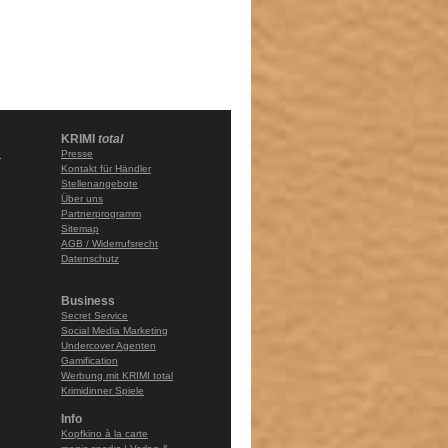
KRIMI
total
e
Presse
Kontakt für Händler
Stellenangebote
Über uns
Partnerprogramm
Sitemap
AGB / Widerrufsrecht
Datenschutz
Business
Secret Service
Social Media Marketing
Undercover Agenten
Gamification
Werbung mit KRIMI total
Krimidinner Spiele
Info
Kopfkino à la carte