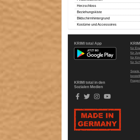
Herzschloss
Beziehungskiste
Bildschirmhintergrund
Kostüme und Accessoires
KRIMI total App
KRIM
für Er
für Ju
für Ki
für Sc
Spiele
bestel
Fragen
KRIMI total in den
Sozialen Medien