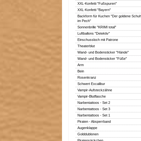
XXL-Konfetti "Fußspuren"
XXL-Konfetti "Bayern"
Backform für Kuchen "Der goldene Schu
im Pech"
Sonnenbrille "KRIMI total"
Luftballons "Detektiv"
Einschussloch mit Patrone
Theaterblut
Wand- und Bodensticker "Hände"
Wand- und Bodensticker "Füße"
Arm
Bein
Rosenkranz
Schwert Excalibur
Vampir-Aufsteckzähne
Vampir-Blutflasche
Narbentattoos - Set 2
Narbentattoos - Set 3
Narbentattoos - Set 1
Piraten - Absperrband
Augenklappe
Golddublonen
Piratensäckchen