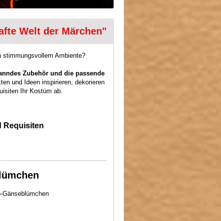
afte Welt der Märchen"
 in stimmungsvollem Ambiente?
spanndes Zubehör und die passende
ten und Ideen inspirieren, dekorieren
isiten Ihr Kostüm ab.
 Requisiten
lümchen
ko-Gänseblümchen