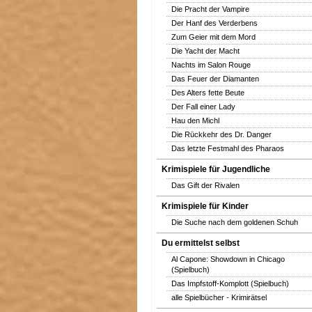
Die Pracht der Vampire
Der Hanf des Verderbens
Zum Geier mit dem Mord
Die Yacht der Macht
Nachts im Salon Rouge
Das Feuer der Diamanten
Des Alters fette Beute
Der Fall einer Lady
Hau den Michl
Die Rückkehr des Dr. Danger
Das letzte Festmahl des Pharaos
Krimispiele für Jugendliche
Das Gift der Rivalen
Krimispiele für Kinder
Die Suche nach dem goldenen Schuh
Du ermittelst selbst
Al Capone: Showdown in Chicago
(Spielbuch)
Das Impfstoff-Komplott (Spielbuch)
alle Spielbücher - Krimirätsel