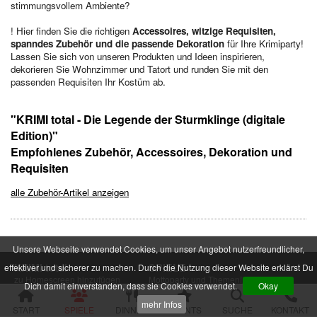
stimmungsvollem Ambiente?
Im Schatten der Premiere
Die zweifelhafte Welt der Märchen
! Hier finden Sie die richtigen
Accessoires, witzige Requisiten,
Jenseits der Schönheit
spanndes Zubehör und die passende Dekoration
für Ihre Krimiparty!
Der Mythos der Familie
Lassen Sie sich von unseren Produkten und Ideen inspirieren,
Der verfluchte Schatz der Piraten
dekorieren Sie Wohnzimmer und Tatort und runden Sie mit den
Die Party der Intrigen
passenden Requisiten Ihr Kostüm ab.
Die Legende der Sturmklinge
Drei Rosen für Charlie
"KRIMI total - Die Legende der Sturmklinge (digitale
Das Geheimnis der Burg Wolfsklamm
Die Pracht der Vampire
Edition)"
Der Hanf des Verderbens
Empfohlenes Zubehör, Accessoires, Dekoration und
Zum Geier mit dem Mord
Requisiten
Die Yacht der Macht
Nachts im Salon Rouge
alle Zubehör-Artikel anzeigen
Das Feuer der Diamanten
Des Alters fette Beute
Der Fall einer Lady
Hau den Michl
Unsere Webseite verwendet Cookies, um unser Angebot nutzerfreundlicher,
Die Rückkehr des Dr. Danger
KRIMI total
SPIELE
effektiver und sicherer zu machen. Durch die Nutzung dieser Website erklärst Du
Das letzte Festmahl des Pharaos
zu Homescreen hinzufügen
Mottoparty und Themenï¿½bersicht
Dich damit einverstanden, dass sie Cookies verwendet.
Okay
Krimispiele für Jugendliche
zur Desktop-Version
Zubehï¿½r
mehr Infos
START
SPIELE
DINNER
EVENTS
SUCHE
KONTAKT
Spiele und Gutscheine bestellen
Das Gift der Rivalen