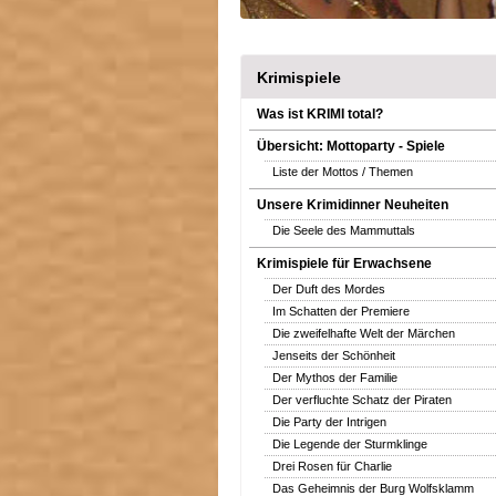
Krimispiele
Was ist KRIMI total?
Übersicht: Mottoparty - Spiele
Liste der Mottos / Themen
Unsere Krimidinner Neuheiten
Die Seele des Mammuttals
Krimispiele für Erwachsene
Der Duft des Mordes
Im Schatten der Premiere
Die zweifelhafte Welt der Märchen
Jenseits der Schönheit
Der Mythos der Familie
Der verfluchte Schatz der Piraten
Die Party der Intrigen
Die Legende der Sturmklinge
Drei Rosen für Charlie
Das Geheimnis der Burg Wolfsklamm