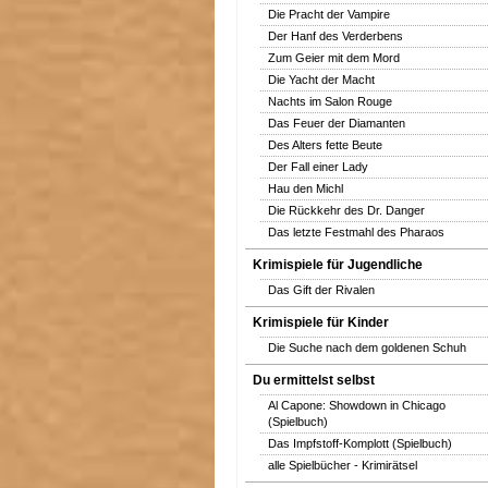
Die Pracht der Vampire
Der Hanf des Verderbens
Zum Geier mit dem Mord
Die Yacht der Macht
Nachts im Salon Rouge
Das Feuer der Diamanten
Des Alters fette Beute
Der Fall einer Lady
Hau den Michl
Die Rückkehr des Dr. Danger
Das letzte Festmahl des Pharaos
Krimispiele für Jugendliche
Das Gift der Rivalen
Krimispiele für Kinder
Die Suche nach dem goldenen Schuh
Du ermittelst selbst
Al Capone: Showdown in Chicago
(Spielbuch)
Das Impfstoff-Komplott (Spielbuch)
alle Spielbücher - Krimirätsel