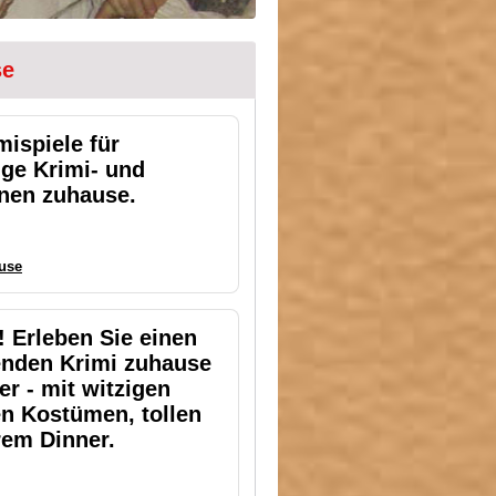
se
mispiele für
ge Krimi- und
hnen zuhause.
ause
 Erleben Sie einen
enden Krimi zuhause
r - mit witzigen
en Kostümen, tollen
rem Dinner.