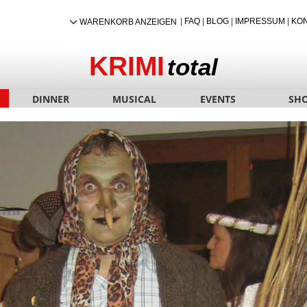
|
FAQ
|
BLOG
|
IMPRESSUM
|
KO
WARENKORB ANZEIGEN
KRIMI
total
DINNER
MUSICAL
EVENTS
SH