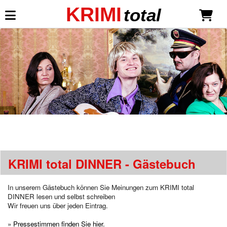
KRIMI
total
Mein KRIMI total
Anmelden
Neu registrieren
Dinner-Shows
Dinnertheater-Krimis
Liebe ist mehr als ein Mord
*NEU*
Todsicher unsterblich
KRIMI total DINNER - Gästebuch
Millionäre lieben gefährlich
Sekt mit Schuss
Eine Leiche für die Braut
In unserem Gästebuch können Sie Meinungen zum KRIMI
total
Neue Gangster, neues Glück
DINNER lesen und selbst schreiben
Wir freuen uns über jeden Eintrag.
Mord Royal
Mein Haus, mein Boot, mein Mord
»
Pressestimmen finden Sie hier.
Wer öfter stirbt, ist längst nicht tot