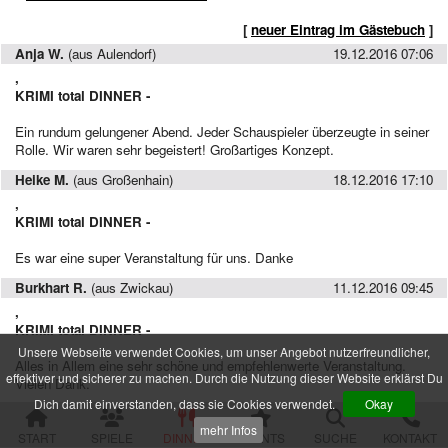
alle Veranstaltungen
[
neuer Eintrag im Gästebuch
]
Anja W.
(aus Aulendorf)
19.12.2016 07:06
Spielorte und Tatzeiten
,
Sachsen
KRIMI
total
DINNER -
Chemnitz
Dresden
Ein rundum gelungener Abend. Jeder Schauspieler überzeugte in seiner
Rolle. Wir waren sehr begeistert! Großartiges Konzept.
Görlitz
Gröditz
Heike M.
(aus Großenhain)
18.12.2016 17:10
Großröhrsdorf
,
Leipzig
KRIMI
total
DINNER -
Meißen
Neustadt (Sachsen)
Es war eine super Veranstaltung für uns. Danke
Plauen
Burkhart R.
(aus Zwickau)
11.12.2016 09:45
Zwickau
,
Niedersachsen
KRIMI
total
DINNER -
Braunschweig
Unsere Webseite verwendet Cookies, um unser Angebot nutzerfreundlicher,
Alles in Allem eine sehr schöne und empfehlenwerte Veranstaltung.
Goslar
effektiver und sicherer zu machen. Durch die Nutzung dieser Website erklärst Du
Vielen Dank.
Hannover
Dich damit einverstanden, dass sie Cookies verwendet.
Okay
Jork (bei Hamburg)
Nicole K.
(aus Dettum)
10.12.2016 14:57
Rinteln
mehr Infos
,
START
SPIELE
DINNER
EVENTS
SUCHE
KONTAKT
Wolfsburg