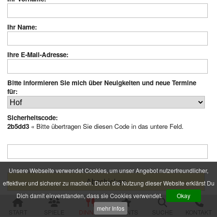
alle Veranstaltungen
Ihr Name:
Spielorte und Tatzeiten
Sachsen
Chemnitz
Ihre E-Mail-Adresse:
Dresden
Görlitz
Gröditz
Bitte informieren Sie mich über Neuigkeiten und neue Termine
für:
Großröhrsdorf
Leipzig
Meißen
Sicherheitscode:
Neustadt (Sachsen)
2b5dd3
« Bitte übertragen Sie diesen Code in das untere Feld.
Plauen
Zwickau
Niedersachsen
Braunschweig
Unsere Webseite verwendet Cookies, um unser Angebot nutzerfreundlicher,
Goslar
effektiver und sicherer zu machen. Durch die Nutzung dieser Website erklärst Du
Hannover
Dich damit einverstanden, dass sie Cookies verwendet.
Okay
Jork (bei Hamburg)
Rinteln
mehr Infos
START
SPIELE
DINNER
EVENTS
SUCHE
KONTAKT
Wolfsburg