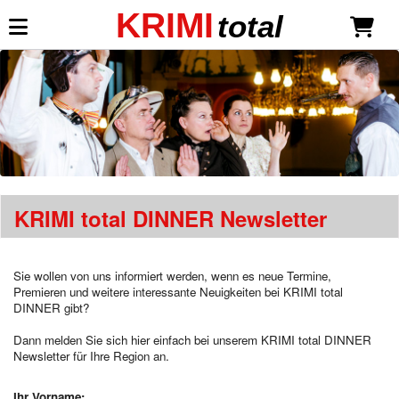
KRIMI
total
Mein KRIMI total
Anmelden
Neu registrieren
Dinner-Shows
KRIMI total DINNER Newsletter
Dinnertheater-Krimis
Liebe ist mehr als ein Mord
*NEU*
Todsicher unsterblich
Sie wollen von uns informiert werden, wenn es neue Termine,
Millionäre lieben gefährlich
Premieren und weitere interessante Neuigkeiten bei KRIMI total
DINNER gibt?
Sekt mit Schuss
Eine Leiche für die Braut
Dann melden Sie sich hier einfach bei unserem KRIMI total DINNER
Neue Gangster, neues Glück
Newsletter für Ihre Region an.
Mord Royal
Mein Haus, mein Boot, mein Mord
Ihr Vorname:
Wer öfter stirbt, ist längst nicht tot