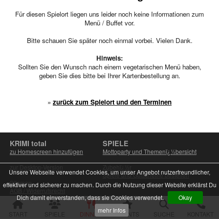
Für diesen Spielort liegen uns leider noch keine Informationen zum
alle Veranstaltungen
Menü / Buffet vor.
Spielorte und Tatzeiten
Bitte schauen Sie später noch einmal vorbei. Vielen Dank.
Sachsen
Chemnitz
Hinweis:
Dresden
Sollten Sie den Wunsch nach einem vegetarischen Menü haben,
Görlitz
geben Sie dies bitte bei Ihrer Kartenbestellung an.
Gröditz
Großröhrsdorf
»
zurück zum Spielort und den Terminen
Leipzig
Meißen
Neustadt (Sachsen)
Plauen
Zwickau
KRIMI total
SPIELE
zu Homescreen hinzufügen
Mottoparty und Themenï¿½bersicht
Niedersachsen
zur Desktop-Version
Zubehï¿½r
Braunschweig
Unsere Webseite verwendet Cookies, um unser Angebot nutzerfreundlicher,
Spiele und Gutscheine bestellen
Goslar
Sitemap
effektiver und sicherer zu machen. Durch die Nutzung dieser Website erklärst Du
Hannover
AGB / Widerrufsrecht
Dich damit einverstanden, dass sie Cookies verwendet.
Okay
Muster-Widerrufsformular
Jork (bei Hamburg)
DINNER & EVENTS
Datenschutz
Rinteln
mehr Infos
Theaterstücke
START
Impressum
SPIELE
DINNER
EVENTS
SUCHE
KONTAKT
Wolfsburg