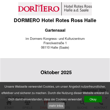
alle Veranstaltungen
Spielorte und Tatzeiten
DORMERO Hotel Rotes Ross Halle
Sachsen
Chemnitz
Gartensaal
Dresden
Görlitz
im Dormero Kongress- und Kulturzentrum
Gröditz
Franckestraße 1
Großröhrsdorf
06110 Halle (Saale)
Leipzig
Meißen
Neustadt (Sachsen)
Plauen
Oktober 2025
Zwickau
Niedersachsen
Braunschweig
Unsere Webseite verwendet Cookies, um unser Angebot nutzerfreundlicher,
Goslar
September 2026
»
effektiver und sicherer zu machen. Durch die Nutzung dieser Website erklärst Du
Hannover
Dich damit einverstanden, dass sie Cookies verwendet.
Okay
Jork (bei Hamburg)
Rinteln
mehr Infos
START
SPIELE
DINNER
EVENTS
SUCHE
KONTAKT
Wolfsburg