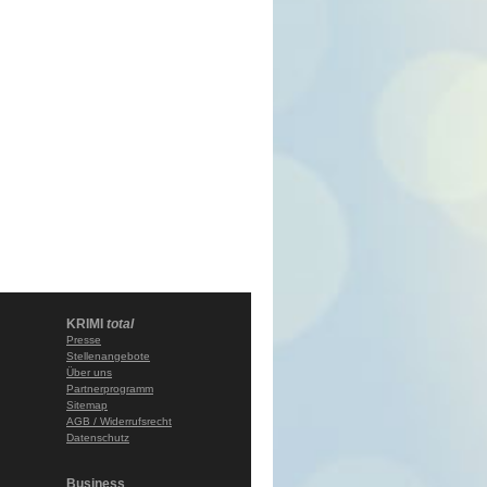
KRIMI
total
Presse
Stellenangebote
Über uns
Partnerprogramm
Sitemap
AGB / Widerrufsrecht
Datenschutz
Business