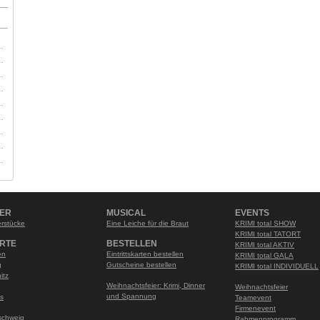
NER
MUSICAL
EVENTS
rstücke
Eine Leiche für die Braut
KRIMI total SHOW
KRIMI total TATORT
RTE
BESTELLEN
KRIMI total AKTIV
en
Eintrittskarten bestellen
KRIMI total GALA
g
Gutscheine bestellen
KRIMI total INDIVIDUELL
itz
Weihnachtsfeier: Krimi, Dinner
Weihnachtsfeier
und Spannung
s
Teamevent
Firmenevent
schweig
Rahmenprogramm