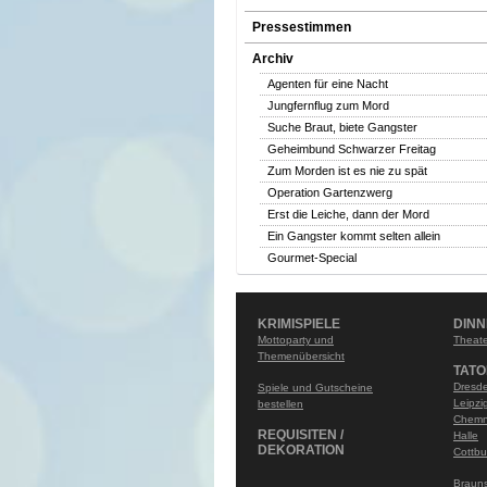
Pressestimmen
Archiv
Agenten für eine Nacht
Jungfernflug zum Mord
Suche Braut, biete Gangster
Geheimbund Schwarzer Freitag
Zum Morden ist es nie zu spät
Operation Gartenzwerg
Erst die Leiche, dann der Mord
Ein Gangster kommt selten allein
Gourmet-Special
KRIMISPIELE
DIN
Mottoparty und
Theate
Themenübersicht
TATO
Dresd
Spiele und Gutscheine
Leipzi
bestellen
Chemn
REQUISITEN /
Halle
DEKORATION
Cottbu
Braun