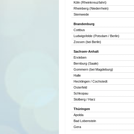
Köln (Rheinkreuzfahrt)
Rheinberg (Niederrhein)
Stemwede
Brandenburg
Cottbus
Ludwigsfelde (Potsdam / Berlin)
Zossen (bei Berlin)
Sachsen-Anhalt
Erxleben
Bernburg (Saale)
Gommern (bei Magdeburg)
Halle
Hecklingen / Cochstedt
Osterfeld
Schkopau
Stolberg / Harz
Thüringen
Apolda
Bad Lobenstein
Gera