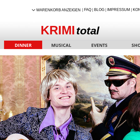
|
FAQ
|
BLOG
|
IMPRESSUM
|
KO
WARENKORB ANZEIGEN
KRIMI
total
DINNER
MUSICAL
EVENTS
SH