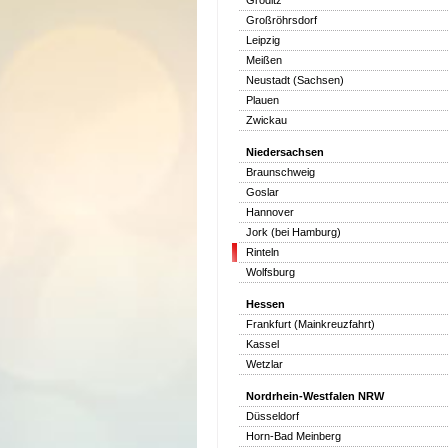
Gröditz
Großröhrsdorf
Leipzig
Meißen
Neustadt (Sachsen)
Plauen
Zwickau
Niedersachsen
Braunschweig
Goslar
Hannover
Jork (bei Hamburg)
Rinteln
Wolfsburg
Hessen
Frankfurt (Mainkreuzfahrt)
Kassel
Wetzlar
Nordrhein-Westfalen NRW
Düsseldorf
Horn-Bad Meinberg