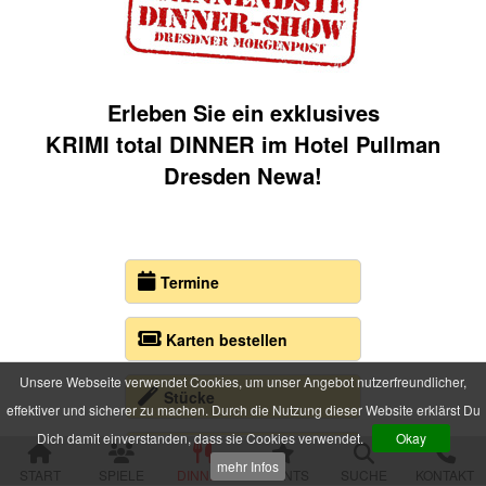
alle Veranstaltungen
Spielorte und Tatzeiten
Sachsen
Erleben Sie ein exklusives
Chemnitz
KRIMI
total
DINNER im Hotel Pullman
Dresden
Feldschlösschen Stammhaus
Dresden Newa!
johann Elblounge
Eventgewölbe Kasematten
Görlitz
Gröditz
Großröhrsdorf
Termine
Leipzig
Meißen
Karten bestellen
Neustadt (Sachsen)
Plauen
Unsere Webseite verwendet Cookies, um unser Angebot nutzerfreundlicher,
Zwickau
Stücke
effektiver und sicherer zu machen. Durch die Nutzung dieser Website erklärst Du
Niedersachsen
Dich damit einverstanden, dass sie Cookies verwendet.
Okay
Braunschweig
Dinner - Menüs
Goslar
mehr Infos
START
SPIELE
DINNER
EVENTS
SUCHE
KONTAKT