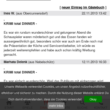
alle Veranstaltungen
[
neuer Eintrag im Gästebuch
]
Ines W.
(aus Obercunnersdorf)
22.11.2013 13:42
Spielorte und Tatzeiten
,
Sachsen
KRIMI
total
DINNER -
Chemnitz
Dresden
Es war ein rundum wunderschöner und gelungener Abend die
Schauspieler waren mörderisch gut und das Essen fanden wir
Görlitz
aussergewöhnlich gut, besonders schön war auch am Ende noch mal
Gröditz
die Präsentation der Köche und Servicemitarbeiter, ich würde es
Großröhrsdorf
jederzeit weiterempfehlen und habe auch schon kräftig Werbung
Leipzig
gemacht.
Meißen
Neustadt (Sachsen)
Marhata Delenk
(aus Nebelschütz)
12.11.2013 16:33
Plauen
,
Zwickau
KRIMI
total
DINNER -
Niedersachsen
Es war einfach wunderschön. Weil das Publikum mit einbezogen wird
Braunschweig
ist es sehr lebendig und amüsant. Liebe Grüße Marhata Delenk
Unsere Webseite verwendet Cookies, um unser Angebot nutzerfreundlicher,
Goslar
Danny B.
(aus Dresden)
11.11.2013 12:05
effektiver und sicherer zu machen. Durch die Nutzung dieser Website erklärst Du
Hannover
,
Dich damit einverstanden, dass sie Cookies verwendet.
Okay
Jork (bei Hamburg)
KRIMI
total
DINNER -
Rinteln
mehr Infos
START
SPIELE
DINNER
EVENTS
SUCHE
KONTAKT
Wolfsburg