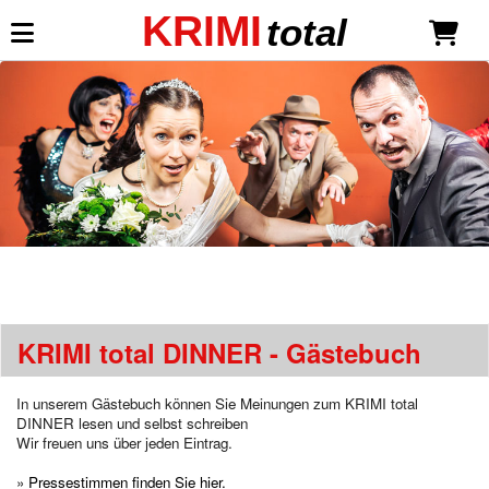
KRIMI
total
Mein KRIMI total
Anmelden
Neu registrieren
Dinner-Shows
Dinnertheater-Krimis
Liebe ist mehr als ein Mord
*NEU*
Todsicher unsterblich
KRIMI total DINNER - Gästebuch
Millionäre lieben gefährlich
Sekt mit Schuss
Eine Leiche für die Braut
In unserem Gästebuch können Sie Meinungen zum KRIMI
total
Neue Gangster, neues Glück
DINNER lesen und selbst schreiben
Wir freuen uns über jeden Eintrag.
Mord Royal
Mein Haus, mein Boot, mein Mord
»
Pressestimmen finden Sie hier.
Wer öfter stirbt, ist längst nicht tot